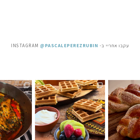
עקבו אחריי ב- INSTAGRAM
@PASCALEPEREZRUBIN
ראוניז שוקולד: ק
 לפעמים כל מילה מיותרת . סיר דגים עשיר בעשבי תיבו
אני תמיד מקפידה למלא את הצנצנות ה