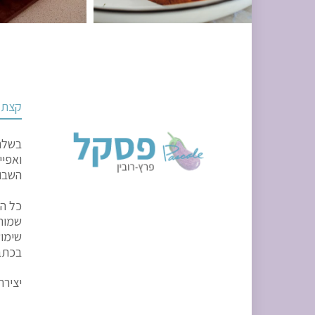
קצת ע
בשלני
ואפיי
השבוע
כל הז
שמורו
שימוש
בכתב 
יצירת