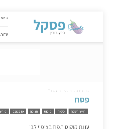
האתר
אודות
הקולינרי
של
פסקל
עדות
פרץ-רובין
|
מתכונים,
עדות,
טיפסקל,
ספרים,
המלצות
….
בית
חגים
פסח
עמוד 7
פסח
ראש השנה
כיפור
סוכות
חנוכה
טו בשבט
פורים
עוגת קוקוס תפוז בציפוי לבן