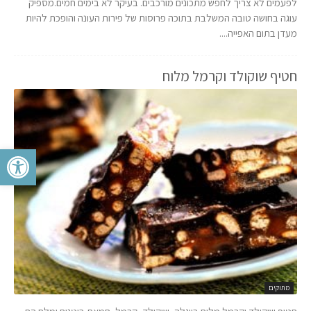
לפעמים לא צריך לחפש מתכונים מורכבים. בעיקר לא בימים חמים.מספיק
עוגה בחושה טובה המשלבת בתוכה פרוסות של פירות העונה והופכת להיות
מעדן בתום האפייה....
חטיף שוקולד וקרמל מלוח
פתח סרגל 
מתוקים