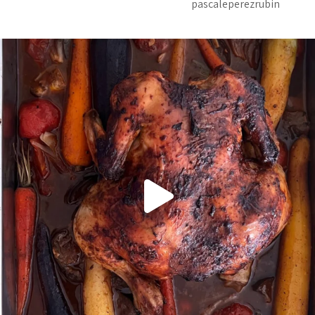
pascaleperezrubin