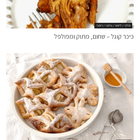
פולני / ליטאי / גרמני / רומני
כיכר קוגל – שחום, מתוק ומפולפל