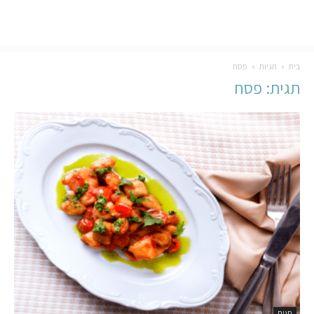
בית
תגיות
פסח
תגית: פסח
חגים