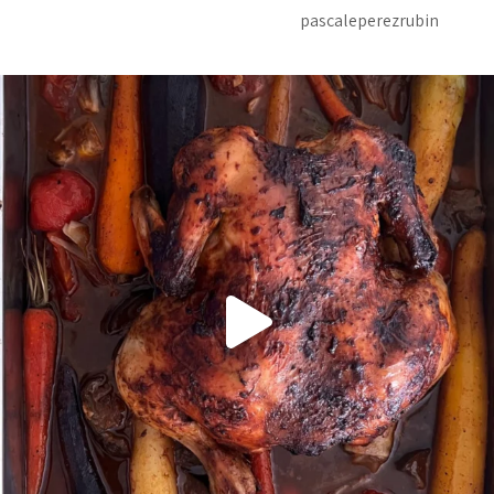
pascaleperezrubin