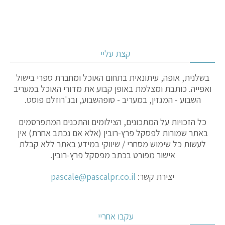
קצת עליי
בשלנית, אופה, עיתונאית בתחום האוכל ומחברת ספרי בישול
ואפייה. כותבת ומצלמת באופן קבוע את מדורי האוכל במעריב
השבוע - המגזין, במעריב - סופהשבוע, ובג'רוזלם פוסט.
כל הזכויות על המתכונים, הצילומים והתכנים המתפרסמים
באתר שמורות לפסקל פרץ-רובין (אלא אם נכתב אחרת) אין
לעשות כל שימוש מסחרי / שיווקי במידע באתר ללא קבלת
אישור מפורט בכתב מפסקל פרץ-רובין.
יצירת קשר:
pascale@pascalpr.co.il
עקבו אחריי