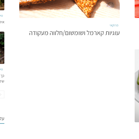
טי
איר
מרוקאי
עוגיות קארמל ושומשום/חלווה מעקודה
טי
כך 
של
עקב