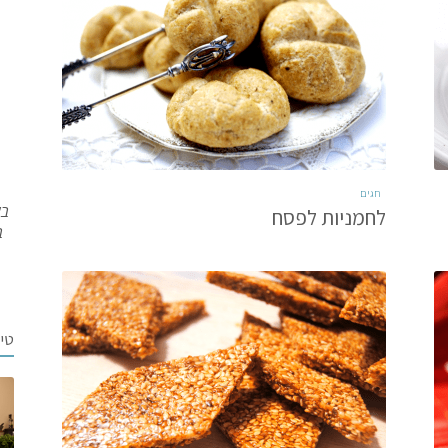
חגים
בש
לחמניות לפסח
ב
טי