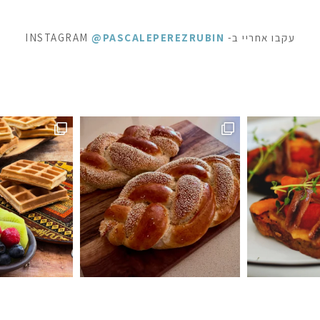
עקבו אחריי ב- INSTAGRAM
@PASCALEPEREZRUBIN
ופשה מתוקה - ופל בלגי, בלינצ׳ס ובראוניז שוקולד: ק
⁨ לפעמים כל מילה מיותרת . סיר דג
ה #חלהלשבת #