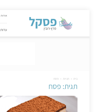
האתר
אודות
הקולינרי
של
פסקל
עדות
פרץ-רובין
|
מתכונים,
עדות,
טיפסקל,
ספרים,
המלצות
….
בית
תגיות
פסח
תגית: פסח