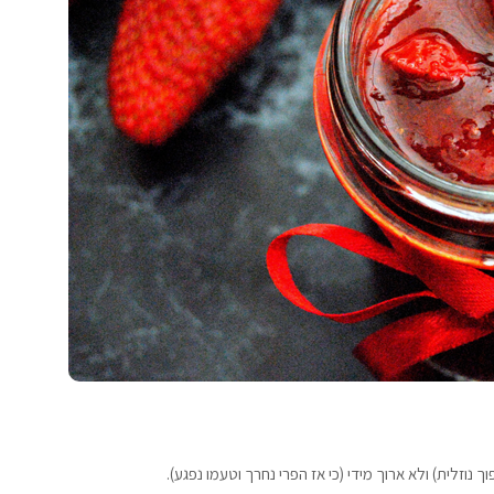
נוזלית) ולא ארוך מידי (כי אז הפרי נחרך וטעמו נפגע).