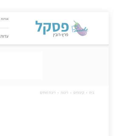
האתר
אודות
הקולינרי
של
פסקל
עדות
פרץ-רובין
|
מתכונים,
עדות,
טיפסקל,
ספרים,
המלצות
….
בית
קינוחים
ריבות
ריבת תותים