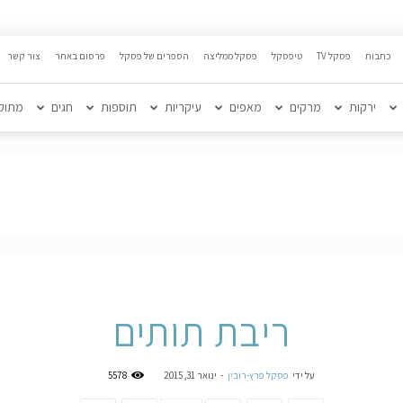
כתבות
פסקל TV
טיפסקל
פסקל ממליצה
הספרים של פסקל
פרסום באתר
צור קשר
ירקות
מרקים
מאפים
עיקריות
תוספות
חגים
מתוק
ריבת תותים
על ידי
פסקל פרץ-רובין
-
ינואר 31, 2015
5578