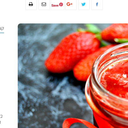
Save
קצ
בש
ב