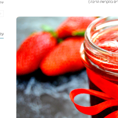
של
עקב