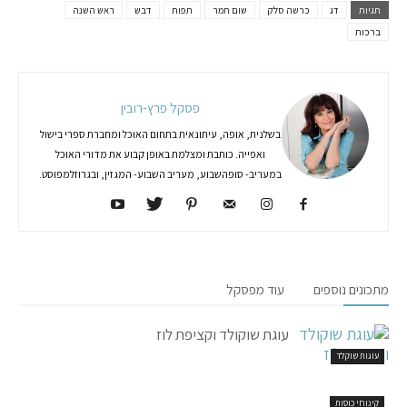
תגיות
דג
כרשה סלק
שום תמר
תפוח
דבש
ראש השנה
ברכות
פסקל פרץ-רובין
בשלנית, אופה, עיתונאית בתחום האוכל ומחברת ספרי בישול
ואפייה. כותבת ומצלמת באופן קבוע את מדורי האוכל
במעריב- סופהשבוע, מעריב השבוע- המגזין, ובגרוזלמפוסט.
מתכונים נוספים
עוד מפסקל
עוגת שוקולד וקציפת לוז
עוגות שוקלד
קינוחי כוסות