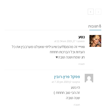
8 תגובות
נטע
ספטמבר 27, 2019 at 11:54 am
וואיייי זה מהמם!!!עכשיו גיליתי שאצלנו מערבבין את כל
העדות וכל הברכות חחחח
חג שמח ושנה טובה⁦♥️⁩
תגובה
פסקל פרץ-רובין
אוקטובר 6, 2019 at 7:20 pm
הי נטע
זה הכי טוב חחחח :)
שנה טובה
תגובה