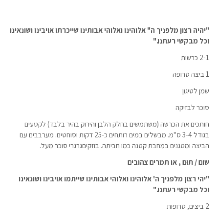
"יהיה רצון מלפניך ה" אלוהינו ואלוהי אבותינו שייכרתו אויבינו ושונאינו
וכל מבקשי רעתנו."
2-1 כרשות
1 ביצה טרופה
שמן לטיגון
סוכר לבזיקה
חותכים את הכרשה (משתמשים בחלק הלבן והירוק בהיר בלבד) לקטעים
בגודל 3-4 ס"מ. מבשלים במים רותחים כ-25 דקות וסוחטים. מערבבים עם
הביצה ומטגנים במחבת קטנה כמו חביתה. בוזקיםגרגרי סוכר מעל.
שום / תוּם , או תמרים צהובים
"יהי רצון מלפניך ה' אלוהינו ואלוהי אבותינו שייתמו אויבינו ושונאינו
וכל מבקשי רעתנו."
2 ביצים, טרופות