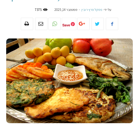
על ידי
פסקל פרץ-רובין
-
ספטמבר 14, 2025
7375
Save