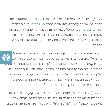
לצערי, רבים האנשים שאינם בקיאים כיום במסורת ובמנהגים המעטרים את
החגים. נכון שכולם עורכים שולחן יפיפה לכבוד
ראש השנה,
מניחים במרכז
תפוח
בדבש
ועוד כמה מאכלים בולטים, וזהו בערך. מה שהם לא יודעים הוא
שישנם מאכלים נוספים שנוהגים להניח על שולחן ראש השנה כברכות, וביניהם
פירות וירקות שעוברים טיפול מיוחד ומגישים במהלך טקס הברכות לשנה
החדשה.
פתח סרגל 
העיקרון המנחה את שילוב הירק או הפרי בברכות הוא השם, משום שיש לשמור
על צליל תואם בינו לבין נושא הברכה. במטבחי צפון אפריקה, למשל, מגישים
קערית קטנה עם דבש וגרגרי שומשום כדי "שירבו זכויותינו כשומשומין". במטבח
התימני מגישים בברכה זו את החילבה. בטוניס ובאלג'יריה נוהגים לקחת עלי
סלק שטופים, מטוגנים בבלילת ביצה וטבולים בסוכר. בעדה הטריפוליטנית
והספרדית מכינים מעלי הסלק חביתת ירק אותה מגישים חתוכה לפיסות
קטנות וללא סוכר כדי לברך "שיסתלקו אויבינו".
הדלעת(בערבית-"קרע") מוגשת בכל מטבחי צפון אפריקה, במטבח התימני
והספרדי כשהיא מבושלת או טרייה, מטוגנת וטבולה בסוכר. בעדות אשכנז
מגישים גזר מבושל חתוך לפרוסות עגולות המסמלות את סיום השנה וטובלים