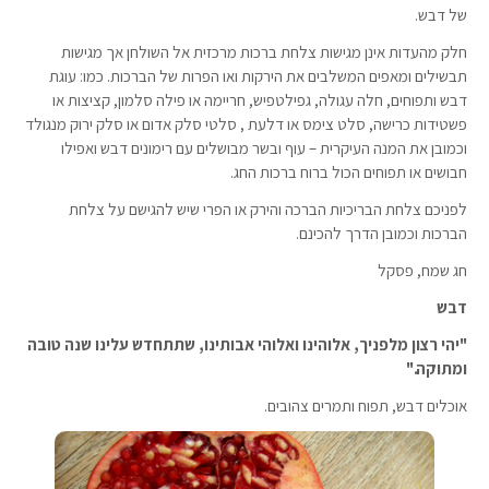
של דבש.
חלק מהעדות אינן מגישות צלחת ברכות מרכזית אל השולחן אך מגישות
תבשילים ומאפים המשלבים את הירקות ואו הפרות של הברכות. כמו: עוגת
דבש ותפוחים, חלה עגולה, גפילטפיש, חריימה או פילה סלמון, קציצות או
פשטידות כרישה, סלט צימס או דלעת , סלטי סלק אדום או סלק ירוק מנגולד
וכמובן את המנה העיקרית – עוף ובשר מבושלים עם רימונים דבש ואפילו
חבושים או תפוחים הכול ברוח ברכות החג.
לפניכם צלחת הבריכיות הברכה והירק או הפרי שיש להגישם על צלחת
הברכות וכמובן הדרך להכינם.
חג שמח, פסקל
דבש
"יהי רצון מלפניך, אלוהינו ואלוהי אבותינו, שתתחדש עלינו שנה טובה
ומתוקה."
אוכלים דבש, תפוח ותמרים צהובים.