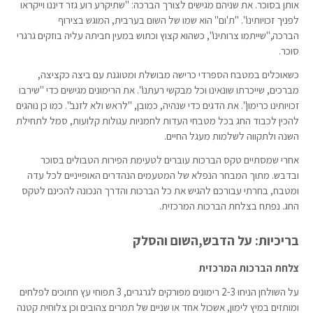
אותן בסוכר. את שניהם מגישים לצורך הברכה: "שתיקרע רוע גזר דיננו וייקראו
לפניך זכויותינו". "ת'ום" הוא שמו של השום בערבית, המוגש בצירוף
הברכה,"שייתמו צרותינו", כשהוא קצוץ וכתוש במעין חביתה עליה בוזקים גרגרי
סוכר.
כשאוכלים במטבח הספרדי כרישה מבושלת ומטוגנת עם ביצה כקציצה,
מברכים, שייכרתו שונאינו וכל מבקשי רעתנו". את הרימונים מגישים כדי "שירבו
זכויותינו כרימון". את הדגים כדי שנהיה, כמובן, "לראש ולא לזנב". כמו כן נוהגים
להכין לכבוד החג בכל מטבחי העדות לחמניות עגולות קלועות, סמל לתחילת
השנה ולתקווה לשלמות מעגל החיים.
אחרי שמסתיים טקס הברכות עוברים לטעימת הפירות הטבולים בסוכר
ובדבש. מתוך המבחר הנפלא של המטעמים הנהדרים האופייניים לכל עדה
ומטבח, בחרתי עבורכם להגיש את כל הברכות והדרך הנכונה להכינם לטקס
החג. נפתח בצלחת הברכות המרכזית.
בריכיות: על הדבש,השום והסלק
צלחת הברכות המרכזית
על השולחן הניחו 2-3 רימונים מפורקים לגרגרים, 3 תפוחי עץ חתוכים לפלחים
ומותזים במיץ לימון, אשכול אחד או שניים של תמרים צהובים וכן צלוחית קטנה