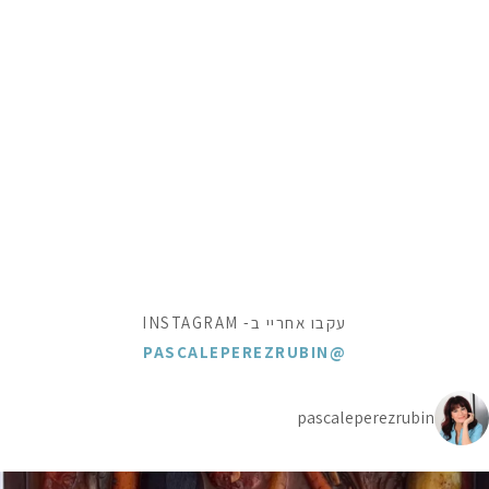
עקבו אחריי ב- INSTAGRAM
@PASCALEPEREZRUBIN
pascaleperezrubin