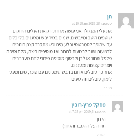
חן
ספטמבר 28, 2019 at 10:58 am
את עלי המנגולד אני עושה אחרת: רק את העלים הירוקים
שוטפים היטב ומייבשים. שמים בסיר יבש ומטגנים בלי כלום
עד שהופך לסמרטוטי ובלע מים וכשמתקרר קצת חותכים
לרצועות ושוב לרצועות לרוחב ואז מוסיפים ביצה, מלח וטיפה
פלפל שחור או לבן ולבסוף מוסיפה פירורי לחם מערבבים
ויוצרים קציצות ומטגנים.
אחר כך טובלים אותם בדבש שמכינים עם סוכר, מים ומעט
לימון, טובלים וזה טעים.
תגובה
פסקל פרץ-רובין
אוקטובר 6, 2019 at 7:18 pm
הי חן
תודה על ההסבר והגיוון :)
תגובה