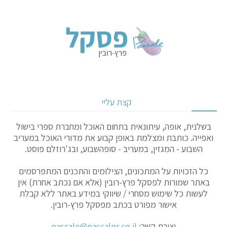
קצת עליי
בשלנית, אופה, עיתונאית בתחום האוכל ומחברת ספרי בישול
ואפייה. כותבת ומצלמת באופן קבוע את מדורי האוכל במעריב
השבוע - המגזין, במעריב - סופהשבוע, ובג'רוזלם פוסט.
כל הזכויות על המתכונים, הצילומים והתכנים המתפרסמים
באתר שמורות לפסקל פרץ-רובין (אלא אם נכתב אחרת) אין
לעשות כל שימוש מסחרי / שיווקי במידע באתר ללא קבלת
אישור מפורט בכתב מפסקל פרץ-רובין.
יצירת קשר:
pascale@pascalpr.co.il