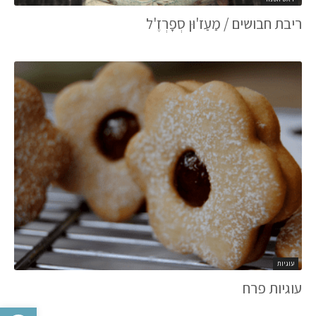
ריבת חבושים / מַעַז'וּן סְפָרְזֶ'ל
עוגיות
עוגיות פרח
פתח סרגל 