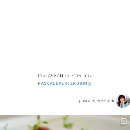
עקבו אחריי ב- INSTAGRAM
@PASCALEPEREZRUBIN
pascaleperezrubin