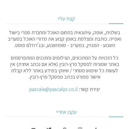
קצת עליי
בשלנית, אופה, עיתונאית בתחום האוכל ומחברת ספרי בישול
ואפייה. כותבת ומצלמת באופן קבוע את מדורי האוכל במעריב
השבוע - המגזין, במעריב - סופהשבוע, ובג'רוזלם פוסט.
כל הזכויות על המתכונים, הצילומים והתכנים המתפרסמים
באתר שמורות לפסקל פרץ-רובין (אלא אם נכתב אחרת) אין
לעשות כל שימוש מסחרי / שיווקי במידע באתר ללא קבלת
אישור מפורט בכתב מפסקל פרץ-רובין.
יצירת קשר:
pascale@pascalpr.co.il
עקבו אחריי