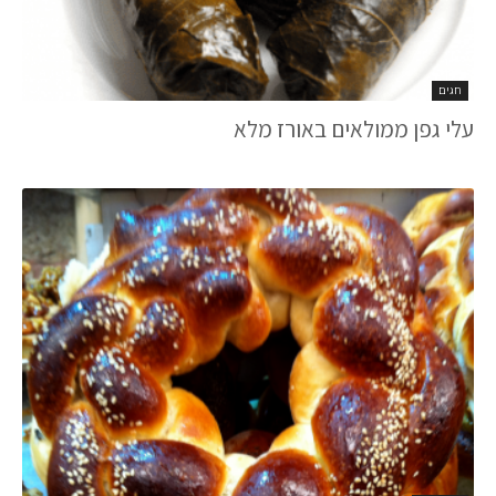
חגים
עלי גפן ממולאים באורז מלא