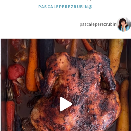
@PASCALEPEREZRUBIN
pascaleperezrubin