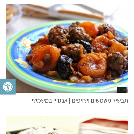
פתח סרגל 
חגים
תבשיל משמשים ושזיפים‏‏ | אנגריי במשמשי