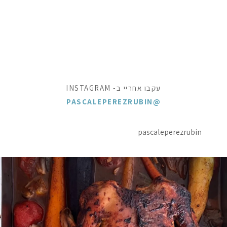
עקבו אחריי ב- INSTAGRAM
@PASCALEPEREZRUBIN
pascaleperezrubin