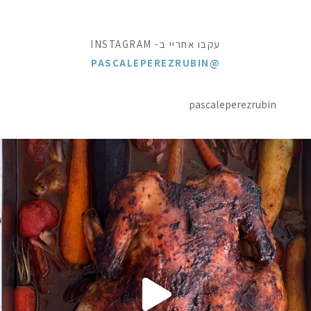
עקבו אחריי ב- INSTAGRAM
@PASCALEPEREZRUBIN
pascaleperezrubin