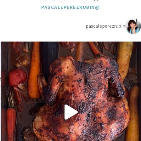
@PASCALEPEREZRUBIN
pascaleperezrubin