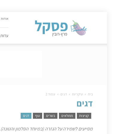
האתר
אודות
הקולינרי
של
פסקל
עדות
פרץ-רובין
|
מתכונים,
עדות,
טיפסקל,
ספרים,
המלצות
….
בית
עיקריות
דגים
עמוד 2
דגים
קציצות
ממולאים
בשרים
עוף
דגים
מסייעים לשמירה על הגזרה (במיוחד הסלמון והטונה). 