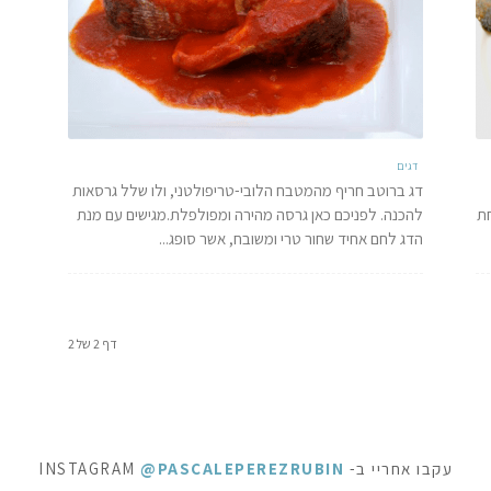
דגים
דג ברוטב חריף מהמטבח הלובי-טריפולטני, ולו שלל גרסאות
חת
להכנה. לפניכם כאן גרסה מהירה ומפולפלת.מגישים עם מנת
הדג לחם אחיד שחור טרי ומשובח, אשר סופג...
דף 2 של 2
עקבו אחריי ב- INSTAGRAM
@PASCALEPEREZRUBIN