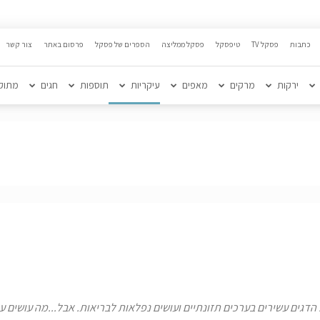
כתבות
פסקל TV
טיפסקל
פסקל ממליצה
הספרים של פסקל
פרסום באתר
צור קשר
ירקות
מרקים
מאפים
עיקריות
תוספות
חגים
מתוק
הדגים עשירים בערכים תזונתיים ועושים נפלאות לבריאות. אבל...מה עושים ע