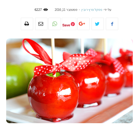
על ידי
פסקל פרץ-רובין
-
ספטמבר 11, 2016
6227
Save