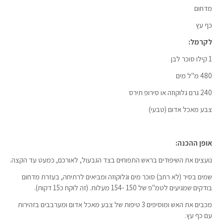
מדחום
כף עץ
לקרמל:
1 קילו סוכר לבן
480 מ"ל מים
240 גרם גלוקוזה או סירופ תירס
צבע מאכל אדום (טבעי)
אופן ההכנה:
נועצים את השיפודים בראש התפוחים בצד הגבעול, לאורכם, כמעט עד הקצה.
שמים בסיר (לא רחב) סוכר מים וגלוקוזה ומביאים לרתיחה, בעזרת מדחום
בודקים שמגיעים לטמ"פ של 150 -154 מעלות. (זה לוקח כ15 דקות).
מכבים את האש ומוסיפים 3 טיפות של צבע מאכל אדום ומערבבים בזהירות
עם כף עץ.