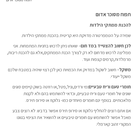
תפוח מסוכר אדום
תפוח מסוכר אדום
להכנת ממתקי הילדות
שמירה על הטמפרטורה מדויקת היא קריטית בהכנת ממתקי הילדות.
לכן חשוב להצטייד במד חום
– שאותו ניתן לרכוש בחניות המתמחות. אני
ממליצה לרכוש מדחום לא רק לצורך הכנת הממתקים,אלא גם להכנת ריבות,
מרמלדות,קרמים קצפות ועוד.
משקל
– חשוב לשקול במדויק את הכמויות כאן לכן רצוי שיהיה במטבח שלכם
משקל ייעודי.
חומרי טעם וריח טבעיים:
מי ורדים,וניל,פטל,או רוזטה בשוק קיימים סוגים
שונים של חומרי טעם וריח טבעיים, וכדאי להשתמש בהם ולא לקנות
מלאכותיים. בנוסף ינם חומרים מיוחדים כמו- גלוקוז או סירופ תירס.
אם אתם רוצים להחליף גלוקוז או סירופ תירס אפשר בדבש. לא רוצים צבע
מאכל אפשר להשתמש עם חומרים טיבעיים או להשאיר את הציפוי בגוונו
המקורי זהוב קארמלי.