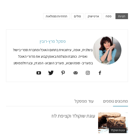
תגיות
פסח
ארטישוק
פולים
תחתיות ממולאות
פסקל פרץ-רובין
בשלנית, אופה, עיתונאית בתחום האוכל ומחברת ספרי בישול
ואפייה. כותבת ומצלמת באופן קבוע את מדורי האוכל
במעריב- סופהשבוע, מעריב השבוע- המגזין, ובגרוזלמפוסט.
מתכונים נוספים
עוד מפסקל
עוגת שוקולד וקציפת לוז
עוגות שוקלד