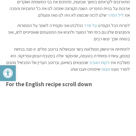
מתארגנים לקראתם במשך שבועות, מזמינים את בני המשפחה ושוקדים
ארוכות על בניית התפריט. השנה הקורונה שינתה לנו את כל התוכניות והפכה
את
ליל הסדר
שלנו לכזה שכמוהו לא היה לנו מאז ומעולם.
למרות הכל הקפדנו
על סדר
כהלכתו ואני מקפידה לשמר על המסורות
והמנהגים שלנו גם בימי חול המועד ולהגיש את המטעמים שאופייניים לחג, ואני
בטוחה שכך יעשו רבים.
לתחתיות ארטישוק ממולאות בשר ומבושלות ברוטב פולים. זו מנה בניחוח
קינמון, עשירה ומיוחדת בטעמה, שהמקור שלה במטבח הצפון אפריקאי. היא
משלבת את
ירקות האביב
שנמצאים בשיאם, וברוטב העדין של התבשיל נוהגים
פתח סרגל 
לפורר מעט
מצות
שיסמיכו ויעבו אותו.
For the English recipe scroll down