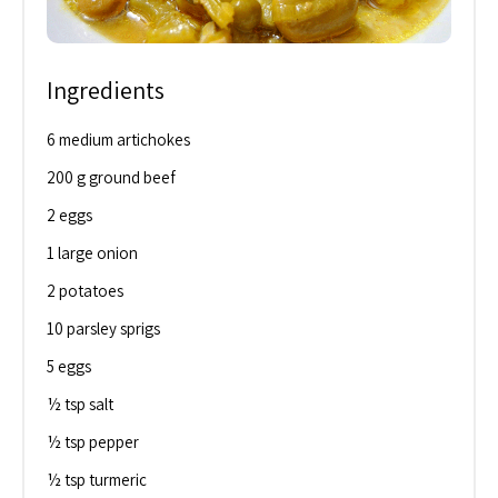
Ingredients
6 medium artichokes
200 g ground beef
2 eggs
1 large onion
2 potatoes
10 parsley sprigs
5 eggs
½ tsp salt
½ tsp pepper
½ tsp turmeric