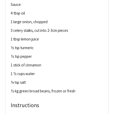
Sauce:
4 tbsp oil
1 large onion, chopped
3 celery stalks, cut into 2-3cm pieces
1 tbsp lemon juice
½ tsp turmeric
½ tsp pepper
1 stick of cinnamon
1 ½ cups water
¼ tsp salt
½ kg green broad beans, frozen or fresh
Instructions