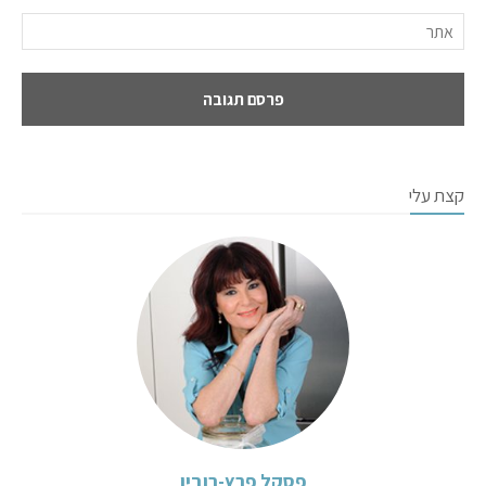
קצת עלי
פסקל פרץ-רובין