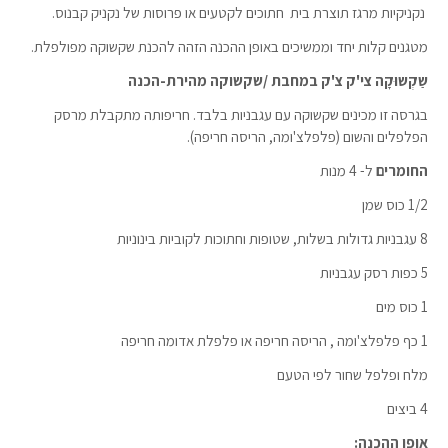
נקניקיות מרגז תוצרת בית חתוכים לקטעים או פרוסות של נקניק קבנוס.
מטגנים קלות יחד וממשיכים באופן ההכנה הזהה להכנת שקשוקה מפולפלת.
שַקְשוּקָה צי'ק צ'ק במחבת /שקשוקה מהירת-הכנה
בגרסה זו מכינים שקשוקה עם עגבניות בלבד. חריפותה מתקבלת מרסק
הפלפלים והשום (פלפלצ'ומה, הריסה חריפה).
החומרים
ל- 4 מנות
1/2 כוס שמן
8 עגבניות גדולות בשלות, שטופות וחתוכות לקוביות בינוניות
5 כפות רסק עגבניות
1 כוס מים
1 כף פלפלצ'ומה , הריסה חריפה או פלפלת אדומה חריפה
מלח ופלפל שחור לפי הטעם
4 ביצים
אופן ההכנה: