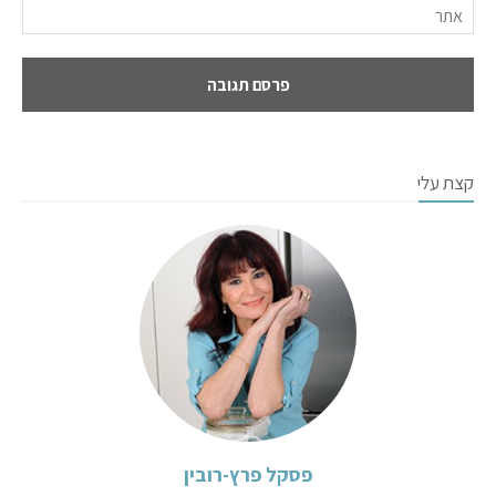
קצת עלי
פסקל פרץ-רובין