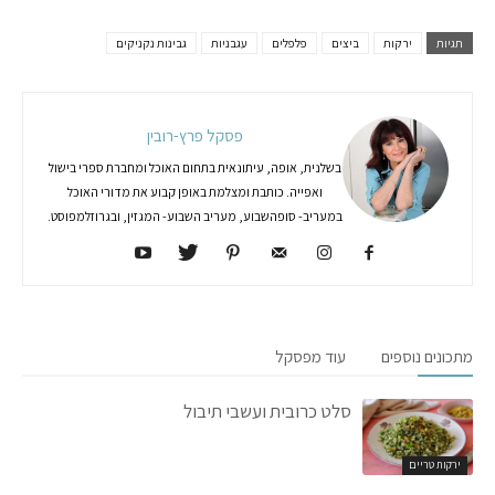
תגיות
ירקות
ביצים
פלפלים
עגבניות
גבינות נקניקים
פסקל פרץ-רובין
בשלנית, אופה, עיתונאית בתחום האוכל ומחברת ספרי בישול
ואפייה. כותבת ומצלמת באופן קבוע את מדורי האוכל
במעריב- סופהשבוע, מעריב השבוע- המגזין, ובגרוזלמפוסט.
מתכונים נוספים
עוד מפסקל
סלט כרובית ועשבי תיבול
ירקות טריים