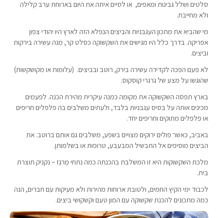
סלטים ושלל גבינות ומאפים, או לסיים איתה את היום בארוחת ערב קלילה
ולא מחייבת.
מי שהביא את מתכון העגבניות והביצים הנפלא הזה לארץ היו יהודי צפון
אפריקה. בדרך כלל היו מגישים את השקשוקה כסלט קר, מנה עשירה בירקות
וביצים.
לא פעם הפכה לקדירה עשירה בירק, רוטב ובביצים. (עלומות או מקושקשות)
שהוגשו על מצע של גרגרי קוסקוס.
בארץ תפסה השקשוקה את מקומה כמנה עיקרית מהירת הכנה. לפעמים
מכינים אותה על בסיס עגבניות בלבד, ולעתים משלבים בה פלפלים חריפים
או פלפלים מתוקים וחריפים יחד.
באביב, כאשר פולים ירוקים מצויים בשפע, משלבים גם אותם ברוטב. את
הביצים מוסיפים אל התבשיל המבעבע, טרופות או בשלמותן.
מלכת השקשוקות היא זו המשלבת בהכנתה כמה נתחי מֶרגֶז – נקניק תוצרת
בית.
לכבוד ימי הקיץ החמים, ולטובת ארוחות מהירות ולא מעיקות עם חברים, הנה
כמה מתכונים להכנת שקשוקה עם המון טעם וקשקושי ביצים.