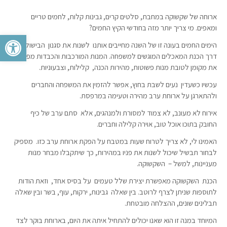
ארוחה של שקשוקה במחבת, סלטים קרים, גבינות קלות, לחמים טריים
ומאפים. מי צריך יותר מזה בחודשי הקיץ החמים?
פתח סרגל 
הימים החמים בעונה זו של השנה מחייבים אותנו לשנות את סגנון הבישול ואת
דרך הכנת המאכלים המוגשים למשפחה. המנות המורכבות והכבדות מפנות
את מקומן לטובת מנות פשוטות, מהירות הכנה, קלילות, וצבעוניות.
עכשיו כשעדין נעים לשבת בחוץ, אפשר להזמין את המשפחה והחברים
ולהתארגן על ארוחת ערב מהירה וטעימה במרפסת.
אירוח לא מעונב, לא צמוד למסורת ולמנהגים, אלא סתם ערב של כיף
החובק בתוכו אוכל טוב, אוירה קלילה וחברים.
האמינו לי, לא צריך לטרוח שעות במטבח על הפקת ארוחת ערב כזו. מספיק
לבחור תבשיל שיכול לשנות את פניו במהירות, כך שיתקבלו מבחר מנות
מעניינות, למשל – השקשוקה.
הכנת השקשוקה מאפשרת יצירת שלל טעמים על בסיס אחד, וזאת הודות
לתוספות שניתן לצרף לרוטב. בין שאלה גבינות, ירקות, עוף, בשר ובין שאלה
תבלינים שונים, ההצלחה מובטחת.
המיוחד במנה זו הוא שאנו יכולים להתחיל איתה את היום, בארוחת בוקר לצד