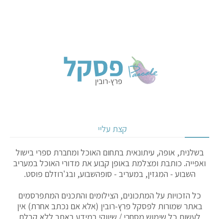
קצת עליי
בשלנית, אופה, עיתונאית בתחום האוכל ומחברת ספרי בישול
ואפייה. כותבת ומצלמת באופן קבוע את מדורי האוכל במעריב
השבוע - המגזין, במעריב - סופהשבוע, ובג'רוזלם פוסט.
כל הזכויות על המתכונים, הצילומים והתכנים המתפרסמים
באתר שמורות לפסקל פרץ-רובין (אלא אם נכתב אחרת) אין
לעשות כל שימוש מסחרי / שיווקי במידע באתר ללא קבלת