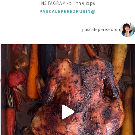
עקבו אחריי ב- INSTAGRAM
@PASCALEPEREZRUBIN
pascaleperezrubin