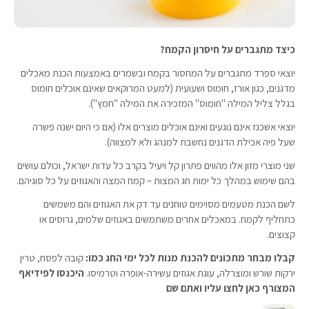
כיצד מתגברים על חיסרון הקמח?
יוצאי ספרד מתגברים על המחסור בקמח ובשמרים באמצעות הכנת מאכלים
מדגנים, כגון אורז, חומוס ושעועית (למעט המרוקאים שאינם אוכלים חומוס
בגלל צליל המילה "חומוס" המזכירה את המילה "חמץ").
יוצאי אשכנז אינם נוגעים ואינם אוכלים מוצרים אלו (אם כי היום ישנה פשרה
שעל פיה אכילת הדגנים נחשבת למנהג ולא למצווה).
שני מוצרי מזון אלו מהווים פתרון קל ויעיל בקרב כל עדות ישראל, וכולם עושים
בהם שימוש במהלך כל ימות חג המצות – קמח המצה והאגוזים על כל סוגיהם.
לשם הכנת מטעמים מסוימים טוחנים עד דק את האגוזים והם משמשים
כתחליף לקמח. במאכלים אחרים משתמשים באגוזים שלמים, גרוסים או
קצוצים.
קבלו מבחר מתכונים להכנת מנות לכל ימי החג כמו:
קובה לפסח, טרין
ירקות שורש ומוצרלה, עוגת אגוזים עשירה-אופרה וטרמיסו.
היכנסו לפידיאף
המצורף כאן לחצו עליו ואתם שם