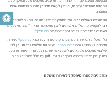
הבקשות, ההסברים, ההדרכות וההבהרות סביב מתכונים שונים ובעיקר סביב
מתכונים מסורתיים עדתיים, והניסיון לעשות סדר בין מנהגים וגרסאות שונות
פתח סרגל 
ומגוונות.
אני מוצפת בשאלות רבות: איך מספיקים לבשל ?מה הכי מתאים לארוחה? מה
רצוי להקפיא ומה לא? מתי נערכים להכין מתכון כזה או אחר? מה רצוי לקנות??
והאם זה בסדר לתת לדודה נחמה להכין את
הקניידלך?
כל השאלות והבקשות הללו הובילו אותי לערוך עבורכם את
טיפסקל
כעשרת
הדברות לאירוח קל ומהנה
לחג הפסח,
בעצם הם נפלאים לכל חג . בין לבין
שילבתי מתכונים שונים קלים להכנה אשר יתחברו לכל ארוחה אותה תרכיבו.
כמו כן ישנן סרטוני הדרכה וקובץ פינוק של –pdf עם שלל מתכונים נוספים.
מתכונים לפסח וטיפסקל לאירוח מושלם