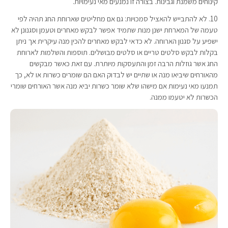
קינוחים משמנת וגבינות. בצורה זו נמנעים מאי נעימויות.
10. לא להתבייש להאציל סמכויות: גם אם מחליטים שארוחת החג תהיה לפי
טעמה של המארחת ישנן מנות שתמיד אפשר לבקש מאחרים וטעמן וסגנונן לא
ישפיע על סגנון הארוחה. לא כדאי לבקש מאחרים להכין מנה עיקרית אך ניתן
בקלות לבקש סלטים טריים או סלטים מבושלים. תוספות והשלמות לארוחת
החג אשר גוזלות הרבה זמן והתעסקות מיותרת. עם זאת כאשר מבקשים
מהאורחים שיביאו מנה או שתיים יש לבדוק האם הם שומרים כשרות או לא, כך
תמנעו מאי נעימות אם מישהו שלא שומר כשרות יביא מנה אשר האורחים שומרי
הכשרות לא יטעמו ממנה.