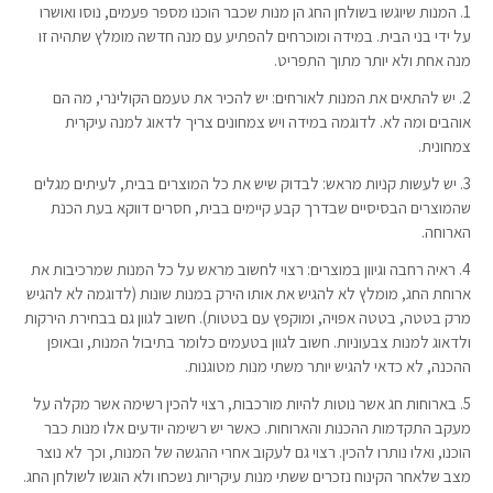
1. המנות שיוגשו בשולחן החג הן מנות שכבר הוכנו מספר פעמים, נוסו ואושרו
על ידי בני הבית. במידה ומוכרחים להפתיע עם מנה חדשה מומלץ שתהיה זו
מנה אחת ולא יותר מתוך התפריט.
2. יש להתאים את המנות לאורחים: יש להכיר את טעמם הקולינרי, מה הם
אוהבים ומה לא. לדוגמה במידה ויש צמחונים צריך לדאוג למנה עיקרית
צמחונית.
3. יש לעשות קניות מראש: לבדוק שיש את כל המוצרים בבית, לעיתים מגלים
שהמוצרים הבסיסיים שבדרך קבע קיימים בבית, חסרים דווקא בעת הכנת
הארוחה.
4. ראיה רחבה וגיוון במוצרים: רצוי לחשוב מראש על כל המנות שמרכיבות את
ארוחת החג, מומלץ לא להגיש את אותו הירק במנות שונות (לדוגמה לא להגיש
מרק בטטה, בטטה אפויה, ומוקפץ עם בטטות). חשוב לגוון גם בבחירת הירקות
ולדאוג למנות צבעוניות. חשוב לגוון בטעמים כלומר בתיבול המנות, ובאופן
ההכנה, לא כדאי להגיש יותר משתי מנות מטוגנות.
5. בארוחות חג אשר נוטות להיות מורכבות, רצוי להכין רשימה אשר מקלה על
מעקב התקדמות ההכנות והארוחות. כאשר יש רשימה יודעים אלו מנות כבר
הוכנו, ואלו נותרו להכין. רצוי גם לעקוב אחרי ההגשה של המנות, וכך לא נוצר
מצב שלאחר הקינוח נזכרים ששתי מנות עיקריות נשכחו ולא הוגשו לשולחן החג.