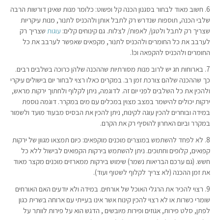
6. חשוב מאוד לבחור בסגנון הכנה קל ופשוט: כלומר מנות שאינן דורשות הרבה
שלבי הכנה, תוספות שנדרש רק לתבל אותן ולהכניס לתנור, מנות עיקריות
שצריך רק לתבל ולטגן/ לאפות/ לצלות. גם קינוחים קלים:
עוגות
שצריך רק
לערבב את כל החומרים ולהכניס לתנור, מקפאים שאפשר לערבב את כל
החומרים ולהכניס להקפאה וכו'.
7. בארוחות חג יש לרוב מנות מסורתיות שההכנה שלהן כרוכה בשלבים רבים.
כך שההכנה שלהם צורכת זמן רב. במקרים כאלו רצוי לבחור יום בישולים עיקרי
ולהכין את כל השלבים לפני יום זה. לדוגמה, ניתן לקלוף ולחתוך ירקות מראש,
ירקות יכולים להישמר במצב מצוין במכלים עם מים במקרר. דוגמה נוספת
במידה ובוחרים להכין עוגה לקינוח, ניתן להכין את הבסיס מבעוד מועד ולשמור
במקרר וביום האחרון להוסיף רק את הקרם.
8. לא לפחד להשתמש במוצרים מוכנים מוקפאים: כיום תמצאו מגוון של ירקות
קפואים, קלופים וחתוכים. ניתן להשתמש בירקות הקפואים לבישול ללא כל
חשש. (גם ערכם הבריאות נשמר) שימוש בירקות ממארזים מוכנים מקצר מאוד
את זמן ההכנה (לא צריך לקלוף לשטוף ועוד).
9. רצוי להכיר את הרגלי האוכל של אורחים. במידה ולא יודעים האם האורחים
שומרי כשרות או לא רצוי להכין קינוח אשר אינו בעייתי עם ארוחה בשרית כגון
לפתן, סלט פירות, אגוזים ופירות מיובשים , הדגש הוא על פירות לוותר על