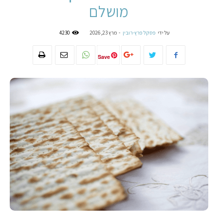
מושלם
על ידי
פסקל פרץ-רובין
-
מרץ 23, 2026
4230
Save