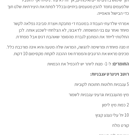
שלפעמים נחמד להכין מטעמים ביתיים ובכלל לפתח את היצירתיות שלנו תוך
כדי הבישול והאפייה.
אמרתי שלדעתי העבודה במטבח די מחבקת ויוצרת סביבה נפלאה לקשר
מיוחד ואחר עם בני המשפחה. לדאבוני, לא הצלחתי לשכנע אותה. לכן
החלטתי לייחד את המתכון לגברת מהסופר שאוהבת דגים אבל מפחדת.
זו מנה מיוחדת ומרשימה להגשה, המראה שלה מטעה והיא אינה מורכבת כלל.
מכינים מראש את הרטבים והממרח ואז ההכנה לוקחת מקסימום 10 דקות.
החומרים:
ל-1- מנות ליותר יש להכפיל את הכמויות
רוטב ויניגרט עגבניות:
5 עגבניות חלוטות חתוכות לקוביות
מיץ מהעגבניות וגרעיני עגבניות לשמור
2 כפות מיץ לימון
10 יח' עלי נענע קצוץ
קורט מלח