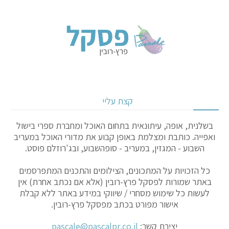
קצת עליי
בשלנית, אופה, עיתונאית בתחום האוכל ומחברת ספרי בישול
ואפייה. כותבת ומצלמת באופן קבוע את מדורי האוכל במעריב
השבוע - המגזין, במעריב - סופהשבוע, ובג'רוזלם פוסט.
כל הזכויות על המתכונים, הצילומים והתכנים המתפרסמים
באתר שמורות לפסקל פרץ-רובין (אלא אם נכתב אחרת) אין
לעשות כל שימוש מסחרי / שיווקי במידע באתר ללא קבלת
אישור מפורט בכתב מפסקל פרץ-רובין.
יצירת קשר:
pascale@pascalpr.co.il