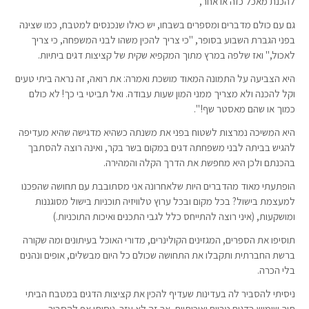
להכנת מאכל כזה או אחר,
גם עם כולם מדברים ומספרים בשבחו, יש כאלו שנכנסים למטבח, כמו שצינה
בפני הגברת השבוע בסופר, "כי צריך להכין משהו לבני המשפחה, כי צריך
לאכול," ואז שלפה במרץ מתוך המקפיא שקית של קציצות דגים ביתיות.
היא הצביעה על התמונה המאוד מושכת ואמרה: את רואה, זה נראה ביתי טעים
וקל להכנה ולא מצריך ממני המון שעות עבודה. ואל תביטי בי כך! לא כולם
כמוך או שהם מאסטר שף! ".
היא המשיכה נמרצות לשטוח בפני את משנתה כשהיא מדגישה שהיא מעדיפה
להגיש בביתה לבני משפחתה דגים במקום בשר בקר, ואינה רוצה להסתבך
בהכנתם ולכן היא מחפשת את הדרך הקלה והמהירה.
הופתעתי מאוד מהדברים היות שלאחרונה אני מסתובבת עם תחושה שהפכנו
למעצמת בישול? בכל מקום ובכל ערוץ טלוויזיה תוכניות בישול מסוגננות
ומושקעות, (איני רוצה להתייחס כלל לגבי התכנים ואיכות התוכניות.)
תוסיפו את הספרים, המגזינים הקולינרים, מדורי האוכל בעיתונים ומה שקורה
ברשת החברתית ותקבלו את התחושה שכולם כל היום מבשלים, אופים ונהנים
בלי הכרה.
ניסיתי להסביר לה בעדינות שעדיף להכין את קציצות הדגים במטבח הביתי
תוך שימוש בדגים טריים ואיכותיים, אך זה לא עזר. ניסיתי אף להסביר