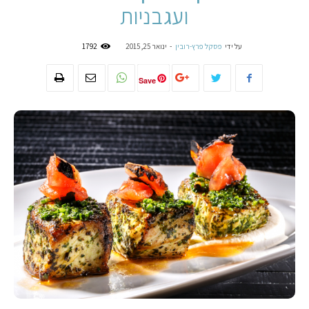
ועגבניות
על ידי
פסקל פרץ-רובין
-
ינואר 25, 2015
1792
Save