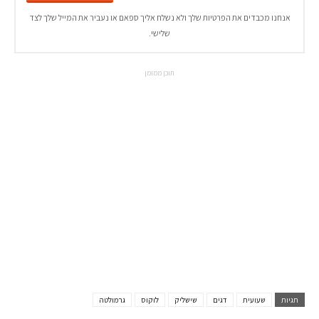
אנחנו מכבדים את הפרטיות שלך ולא נשלח אליך ספאם או נעביר את המייל שלך לצד
שלישי.
תוכן ממומן
תגיות
שעועית
דגים
שישליק
לוקוס
גרמולטה