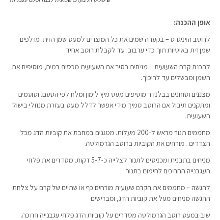
שישליק דג בקרם שעועית לבנה וסלט עגבניות
אופן ההכנה:
לרוטב הויניגרט – בקערה שמים את כל המוצרים למעט שמן הזית. מזלפים
שמן זית באיטיות תוך כדי ערבוב. עד לקבלת רוטב אחיד.
להכנת קרם השעועית – מניחים בסיר את השעועית מכסים במים, מוסיפים את
השמן ומבשלים עד לריכוך.
מצננים וטוחנים בבלנדר מוסיפים מעט מיץ לימון ומלח לפי הטעם. וטועמים
ומתקנים תיבול אם הרוטב סמיך מידי אפשר לדלל מעט בעזרת מנוזלי בישול
השעועית.
מחממים תנור מראש ל-200 מעלות. מטגנים במחבת את קוביות הדג מכל
הצדדים . מורחים את הקוביות ברוטב הגרמולטה.
מניחים בתבנית ומכניסים לתנור לצלייה כ-5-7 דקות. מסדרים את פלחי
העגבנייה החרוכים לחימום בתנור.
להגשה – מחממים את הקרם שעועית מורחים כף או שתיים של קרם על צלחת
ההגשה מניחים מעל את קוביות הדג, ומברישים
שוב במעט רוטב הגרמולטה מסדרים על קוביות הדג פלחי עגבנייה חרוכה.