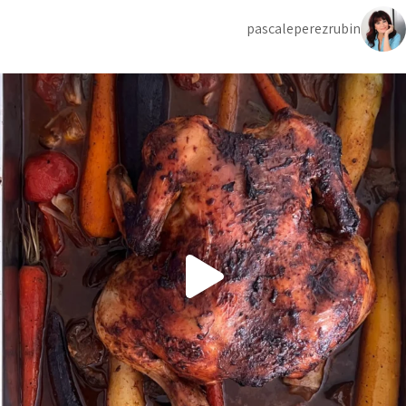
pascaleperezrubin