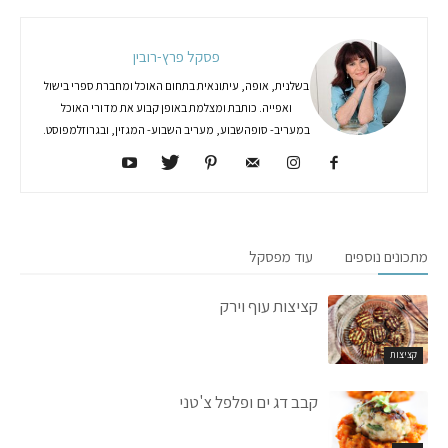
פסקל פרץ-רובין
בשלנית, אופה, עיתונאית בתחום האוכל ומחברת ספרי בישול
ואפייה. כותבת ומצלמת באופן קבוע את מדורי האוכל
במעריב- סופהשבוע, מעריב השבוע- המגזין, ובגרוזלמפוסט.
מתכונים נוספים
עוד מפסקל
קציצות עוף וירק
קציצות
קבב דג ים ופלפל צ'טני