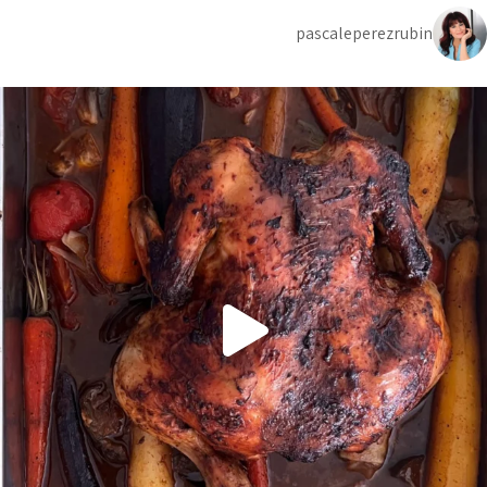
pascaleperezrubin