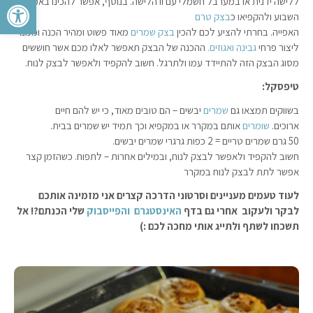
פתח סרגל 
ללישה ידנית או במערבל חשמלי עם וו הלישה. בנוסף, אפשר להכינו באמצע
השבוע ולהקפיאו כ
בצק טרם
האפייה. בחרתי להציע לכם להכין
בצק שמרים
מאוד פשוט ומהיר הכנה וממנו
ליצור פרחי
גבינה ואגוזים.
ההכנה של הבצק תאפשר לאלו מכם אשר חוששים
מסוג הבצק הזה להתיידד עמו ולתרגל. חשוב להקפיד ולאפשר לבצק לנוח.
טיפסקל:
בשווקים תמצאו גם
שמרים
יבשים – הם טובים מאוד, כי יש להם חיים
ארוכים.
שומרים
אותם במקרר או במקפיא וכך תמיד יש שמרים בבית.
50 גרם שמרים טריים = 2 כפות גרגרי שמרים יבשים.
חשוב להקפיד ולאפשר לבצק לנוח, ובמילים אחרות – לתפוח. כשהזמן קצר
אפשר לתת לבצק לנוח במקרר
לעוד טעמים מעניינים וסרטוני הדרכה קצרים אני מזמינה אותכם
לבקר ולעקוב אחרי גם בדף
האינסטגרם
והפייסבוק
שלי הכנתם?! אל
תשכחו לשתף ולתייג אותי מחכה לכם :)