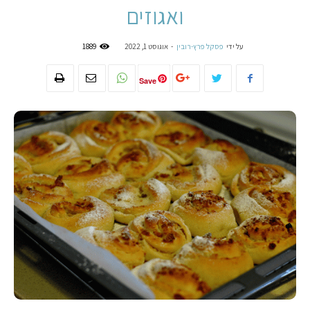
ואגוזים
על ידי
פסקל פרץ-רובין
-
אוגוסט 1, 2022
1889
Save