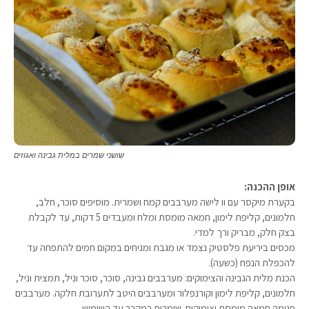
שושני שמרים במלית גבינה ואגוזים
אופן ההכנה:
בקערת מיקסר עם וו לישה מערבבים קמח ושמרית. מוסיפים סוכר, חלב,
חלמונים, קליפת לימון, חמאה מומסת ומלח ומעבדים 5 דקות, עד לקבלת
בצק חלק, מבריק ורך למדי.
מכסים ביריעת פלסטיק נצמד או מגבת ומניחים במקום חמים להתפחה עד
להכפלת הנפח (כשעה).
הכנת מלית הגבינה והצימוקים: מערבבים גבינה, סוכר, סוכר וניל, תמצית וניל,
חלמונים, קליפת לימון וקורנפלור ומערבבים היטב לתערובת חלקה. מערבבים
פנימה חמאה מומסת וצימוקים. שומרים במקרר עד השימוש.