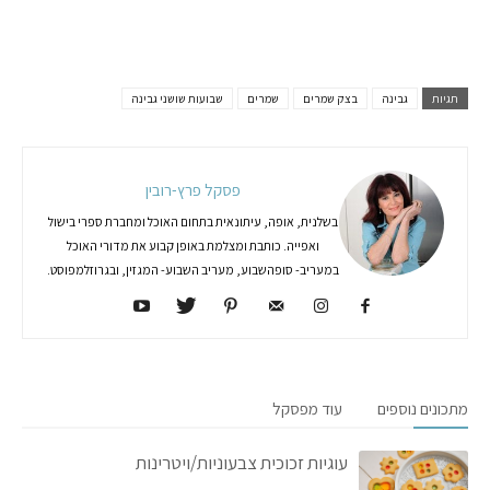
תגיות
גבינה
בצק שמרים
שמרים
שבועות שושני גבינה
פסקל פרץ-רובין
בשלנית, אופה, עיתונאית בתחום האוכל ומחברת ספרי בישול
ואפייה. כותבת ומצלמת באופן קבוע את מדורי האוכל
במעריב- סופהשבוע, מעריב השבוע- המגזין, ובגרוזלמפוסט.
מתכונים נוספים
עוד מפסקל
עוגיות זכוכית צבעוניות/ויטרינות