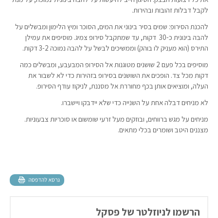
לקבל דבלות זהובות ובהירות.
להכנת הסירופ: שמים בסיר בינוני את המים, הסוכר ומיץ הלימון ומבשלים על
להבה בינונית כ-30 דקות, עד שמתקבל סירופ צמיג. מוסיפים את עמילן
התירס (הוא מעניק לו בוהק) וממשיכים לבשל על להבה נמוכה 3-2 דקות.
מוסיפים בכל פעם 2 שושנים מטוגנות אל הסירופ המבעבע, ומבשלים כמה
דקות מכל צד. הופכים את השושנים בסירופ בזהירות כדי לא לשבור את
העלה, ומוציאים אותן בכף מחוררת אל מסננת, לניקוז עודף הסירופ.
לא מניחים דבלה אחת על השנייה כדי שלא יידבקו ויישברו.
מניחים על מגש ברווחים, ובוזקים מעל זרעי שומשום או סוכריות צבעוניות.
מצננים היטב ושומרים בכלי מתאים.
הרשמו לניוזלטר של פסקל