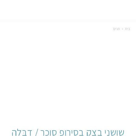
בית
חגים
שושני בצק בסירופ סוכר / דֶבְּלָה