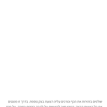
שולפים בזהירות את הכף וכורכים עליה רצועת בצק נוספת. בדרך זו מטגנים
את כל רצועות הבצק. הטיגון חייב להיעשות על להבה בינונית-נמוכה, על מנת