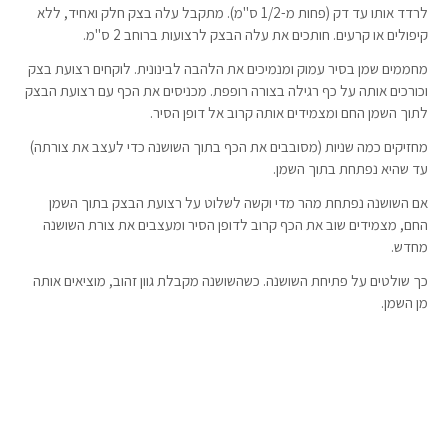
לרדד אותו עד דק (פחות מ-1/2 ס"מ). מתקבל עלה בצק חלק ואחיד, ללא
קיפולים או קרעים. חותכים את עלה הבצק לרצועות ברוחב 2 ס"מ.
מחממים שמן בסיר עמוק ומנמיכים את הלהבה לבינונית. לוקחים רצועת בצק
וכורכים אותה על כף רגילה בצורה רופפת. מכניסים את הכף עם רצועת הבצק
לתוך השמן החם ומצמידים אותה קרוב אל דופן הסיר.
מחזיקים כמה שניות (מסובבים את הכף בתוך השושנה כדי לעצב את צורתה)
עד שהיא נפתחת בתוך השמן.
אם השושנה נפתחת מהר מדי וקשה לשלוט על רצועת הבצק בתוך השמן
החם, מצמידים שוב את הכף קרוב לדופן הסיר ומעצבים את צורת השושנה
מחדש.
כך שולטים על פתיחת השושנה. כשהשושנה מקבלת גוון זהוב, מוציאים אותה
מן השמן.