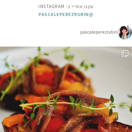
עקבו אחריי ב- INSTAGRAM
@PASCALEPEREZRUBIN
pascaleperezrubin