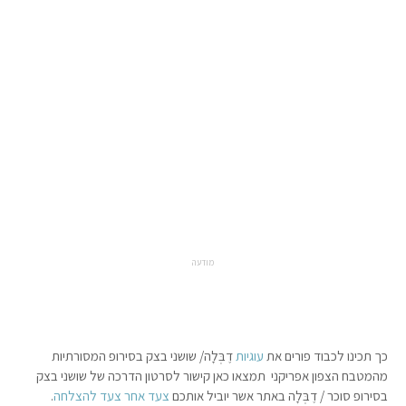
מודעה
כך תכינו לכבוד פורים את
עוגיות
דֶבְּלָה/ שושני בצק בסירופ המסורתיות
מהמטבח הצפון אפריקני תמצאו כאן קישור לסרטון הדרכה של שושני בצק
בסירופ סוכר / דֶבְּלָה באתר אשר יוביל אותכם
צעד אחר צעד להצלחה
.