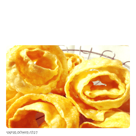
דֶבְּלָה,פַזוּאַלוֹס,מֶנִיקוּטִי