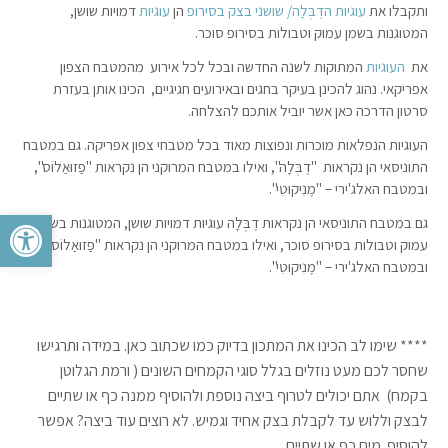
ותקבלו את
עוגיות הדֶבְּלָה/ שושני בצק בסירופ
הן
עוגיות
דמויות שושן,
המטוגנות בשמן עמוק וטבולות בסירופ סוכר.
את
העוגיות
המתוקות לשנה החדשה ובכל לכל אירוע מהמטבח הצפון
אפריקאי. נהוג להכינן בעיקר בחגים ובאירועים חגיגיים, הכינו אותן בעזרת
סרטון הדרכה כאן אשר יוביל אותכם להצלחה.
העוגיות הנפלאות מוכרות ונפוצות מאוד בכל מטבחי צפון אפריקה. גם במטבח
התוניסאי הן נקראות "דֶבְּלָה", ואילו במטבח המרוקני הן נקראות "פַזוּאַלוֹס",
ובמטבח האלג'ירי – "מֶנִיקוּטִי".
פתח סרגל 
גם במטבח התוניסאי הן נקראות דֶבְּלָה עוגיות דמויות שושן, המטוגנות בשמן
עמוק וטבולות בסירופ סוכר, ואילו במטבח המרוקני הן נקראות "פַזוּאַלוֹס",
ובמטבח האלג'ירי – "מֶנִיקוּטִי".
**** שימו לב הכינו את המתכון בדיוק כמו שכתוב כאן. במידה ותרגישו
שחסר לכם מעט נוזלים בגלל סוגי הקמחים השונים ( ורמת הגלוטן
בקמח) אתם יכולים לטרוף ביצה נוספת ולהוסיף ממנה כף או שתיים
לבצק וללוש עד לקבלת בצק אחיד וגמיש. לא רוצים עוד ביצה? אפשר
להוסיף מים כף או שתיים.