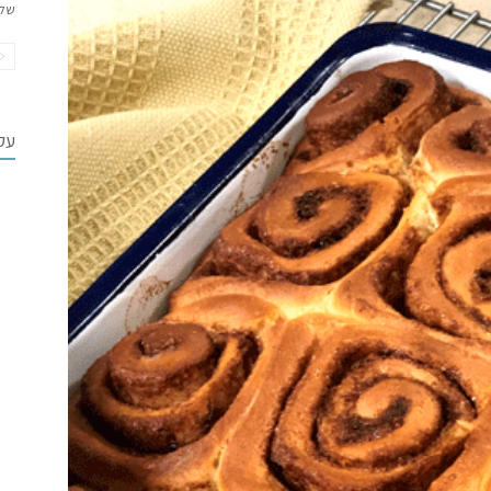
של
עקב