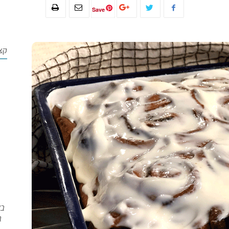
Save
קצ
בש
ב