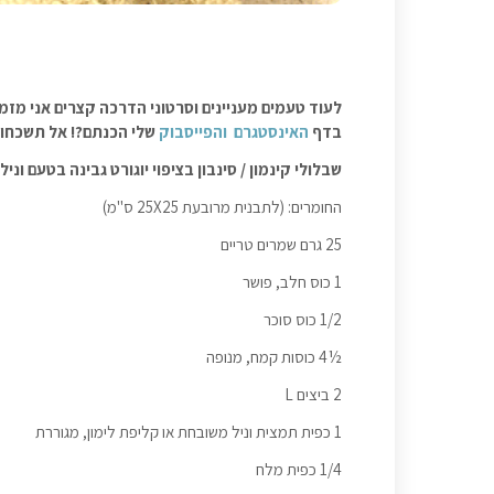
לעוד טעמים מעניינים וסרטוני הדרכה קצרים אני מזמ
בדף
האינסטגרם
והפייסבוק
שלי הכנתם?! אל תשכחו ל
שבלולי קינמון / סינבון בציפוי יוגורט גבינה בטעם וניל
החומרים: (לתבנית מרובעת 25X25 ס"מ)
25 גרם שמרים טריים
1 כוס חלב, פושר
1/2 כוס סוכר
½4 כוסות קמח, מנופה
2 ביצים L
1 כפית תמצית וניל משובחת או קליפת לימון, מגוררת
1/4 כפית מלח