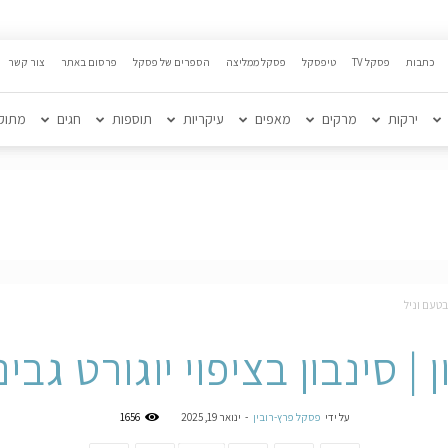
כתבות
פסקל TV
טיפסקל
פסקל ממליצה
הספרים של פסקל
פרסום באתר
צור קשר
ירקות
מרקים
מאפים
עיקריות
תוספות
חגים
מתוק
 בטעם וניל
 | סינבון בציפוי יוגורט גבי
על ידי
פסקל פרץ-רובין
-
ינואר 19, 2025
1656