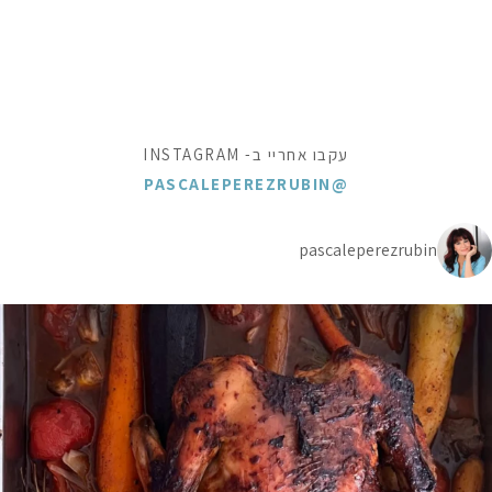
עקבו אחריי ב- INSTAGRAM
@PASCALEPEREZRUBIN
pascaleperezrubin