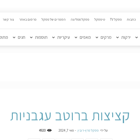
כתבות
פסקל TV
טיפסקל
פסקל ממליצה
הספרים של פסקל
פרסום באתר
צור קשר
ירקות
מרקים
מאפים
עיקריות
תוספות
חגים
מתוק
קציצות ברוטב עגבניות
על ידי
פסקל פרץ-רובין
-
מאי 7, 2024
4920