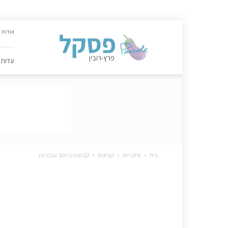
האתר
אודות
הקולינרי
של
פסקל
עדות
פרץ-רובין
|
מתכונים,
עדות,
טיפסקל,
ספרים,
המלצות
….
בית
עיקריות
קציצות
קציצות ברוטב עגבניות