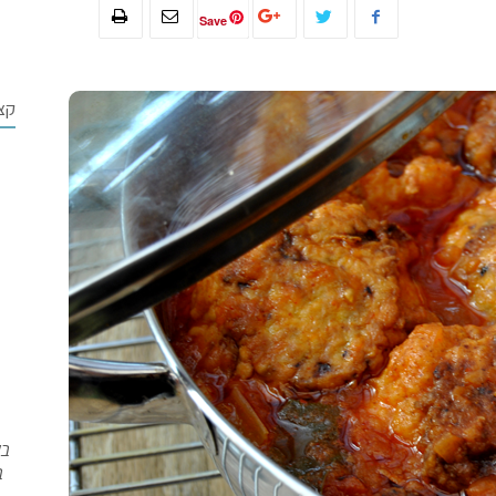
Save
קצ
בש
ב