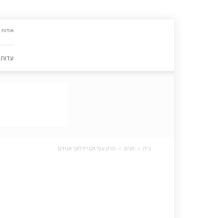
האתר
אודות
הקולינרי
של
פסקל
עדות
פרץ-רובין
|
מתכונים,
עדות,
טיפסקל,
ספרים,
המלצות
….
בית
חגים
מרק עוף וקניידלאך אגוזים