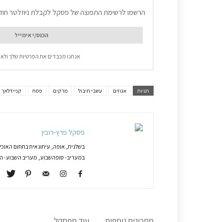
הרשמו לרשימת התפוצה של פסקל לקבלת ניוזלטר חוד
אנחנו מכבדים את הפרטיות שלך ולא 
תגיות
אגוזים
עשבי תיבול
מרקים
פסח
קניידלאך
פסקל פרץ-רובין
בשלנית, אופה, עיתונאית בתחום האוכל
במעריב- סופהשבוע, מעריב השבוע- המג
מתכונים נוספים
עוד מפסקל