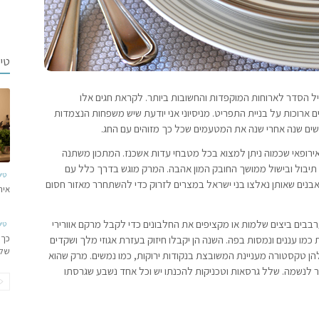
טי
ל הסדר לארוחות המוקפדות והחשובות ביותר. לקראת חגים אלו
ארוכות על בניית התפריט. מניסיוני אני יודעת שיש משפחות הנצמדות
שים שנה אחרי שנה את המטעמים שכל כך מזוהים עם החג.
ופאי שכמוה ניתן למצוא בכל מטבחי עדות אשכנז. המתכון משתנה
תיבול ובישול ממושך החובק המון אהבה. המרק מוגש בדרך כלל עם
טי
האבנים שאותן נאלצו בני ישראל במצרים לזרוק כדי להשתחרר מאזור חסום
איר
רבבים ביצים שלמות או מקציפים את החלבונים כדי לקבל מרקם אוורירי
טי
כך 
 כמו עננים ונמסות בפה. השנה הן יקבלו חיזוק בעזרת אגוזי מלך ושקדים
של
 להן טקסטורה מעניינת המשובצת בנקודות ירוקות, כמו נמשים. מרק שהוא
ר לנשמה. שלל גרסאות וטכניקות להכנתו יש וכל אחד נשבע שגרסתו