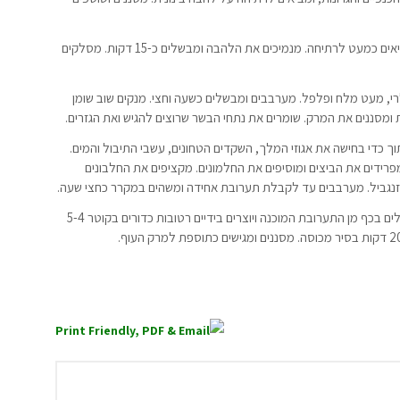
מכניסים את חלקי העוף שוב לסיר עם מים עד כדי כיסוי ומביאים כמעט לרתיחה. מנמיכים את הלהבה ומבשלים כ-15 דקות. מסלקים
רי, מעט מלח ופלפל. מערבבים ומבשלים כשעה וחצי. מנקים שוב שומן
 כדי בחישה את אגוזי המלך, השקדים הטחונים, עשבי התיבול והמים.
פרידים את הביצים ומוסיפים את החלמונים. מקציפים את החלבונים
הזנגביל. מערבבים עד לקבלת תערובת אחידה ומשהים במקרר כחצי שעה.
ממלאים סיר במים, עד כ-3/4 מגובהו ומביאים לרתיחה. נוטלים בכף מן התערובת המוכנה ויוצרים בידיים רטובות כדורים בקוטר 5-4