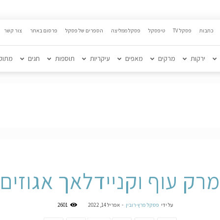
כתבות
פסקל TV
טיפסקל
פסקל ממליצה
הספרים של פסקל
פרסום באתר
צור קשר
ירקות
מרקים
מאפים
עיקריות
תוספות
חגים
מתוק
מרק עוף וקניידלאך אגוזים
על ידי
פסקל פרץ-רובין
-
אפריל 14, 2022
2601