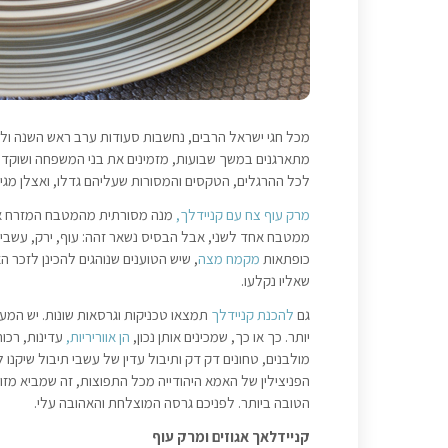
מכל חגי ישראל הרבים, נחשבות סעודות ערב ראש השנה ולי
מתארגנים במשך שבועות, מזמינים את בני המשפחה ושוקדים 
לכל ההרגלים, הטקסים והמסורות שעליהם גדלו, ואצלן מגי
מרק עוף צח עם קניידלך,
מנה מסורתית מהמטבח המזרח איר
ממטבח אחד לשני, אבל הבסיס נשאר זהה: עוף, ירק, עשבי 
כופתאות
מקמח מצה
, שיש הטוענים שנוהגים להכינן לזכר 
שאליו נקלעו.
גם
להכנת קניידלך
תמצאו טכניקות וגרסאות שונות. יש המע
יותר. כך או כך, שמכינים אותן נכון,
הן אווריריות,
עדינות, רכות
מולבנים, טחונים דק דק ותיבול עדין של עשבי תיבול שיקנו
הפניצילין של האמא היהודייה מכל התפוצות, זה שמביא מזו
הטובה ביותר. לפניכם גרסה המוצלחת והאהובה עלי.
קניידלאך אגוזים ומרק עוף