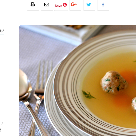
Save
קצ
בש
ב