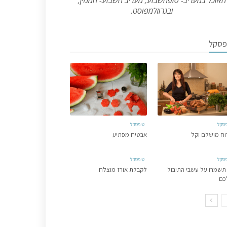
האוכל במעריב- סופהשבוע, מעריב השבוע- המגזין,
ובגרוזלמפוסט.
פסקל
פסקל
טיפסקל
וח מושלם וקל
אבטיח מפתיע
פסקל
טיפסקל
תשמרו על עשבי התיבול
לקבלת אורז מוצלח
כם