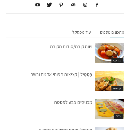
מתכונים נוספים
עוד מפסקל
ויווה קובה/סודות הקובה
עיראקי
בַּסְטִיל | קציצות תפוחי אדמה ובשר
קציצות
מכניסים צבע לפסטה
עדות