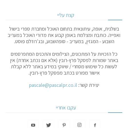
קצת עליי
בשלנית, אופה, עיתונאית בתחום האוכל ומחברת ספרי בישול
ואפייה. כותבת ומצלמת באופן קבוע את מדורי האוכל במעריב
השבוע - המגזין, במעריב - סופהשבוע, ובג'רוזלם פוסט.
כל הזכויות על המתכונים, הצילומים והתכנים המתפרסמים
באתר שמורות לפסקל פרץ-רובין (אלא אם נכתב אחרת) אין
לעשות כל שימוש מסחרי / שיווקי במידע באתר ללא קבלת
אישור מפורט בכתב מפסקל פרץ-רובין.
יצירת קשר:
pascale@pascalpr.co.il
עקבו אחריי