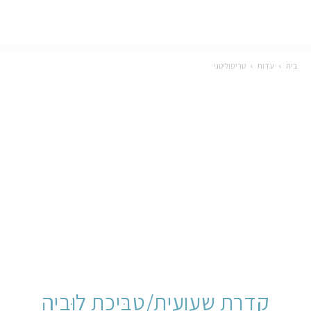
בית
עדות
טריפוליטני
קדרת שעועית/טְבִּיכַת לוּבְיָה