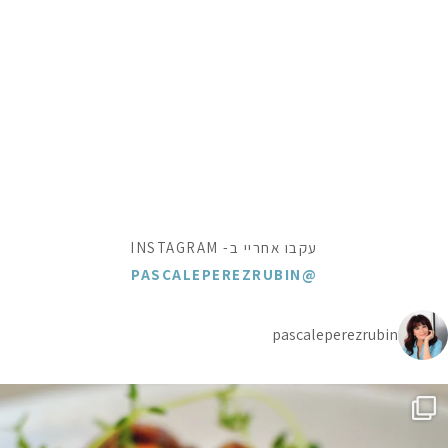
עקבו אחריי ב- INSTAGRAM
@PASCALEPEREZRUBIN
pascaleperezrubin