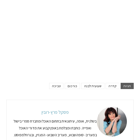
תגיות
קדרה
שעועית לבנה
כורכום
טביכה
פסקל פרץ-רובין
בשלנית, אופה, עיתונאית בתחום האוכל ומחברת ספרי בישול
ואפייה. כותבת ומצלמת באופן קבוע את מדורי האוכל
במעריב- סופהשבוע, מעריב השבוע- המגזין, ובגרוזלמפוסט.