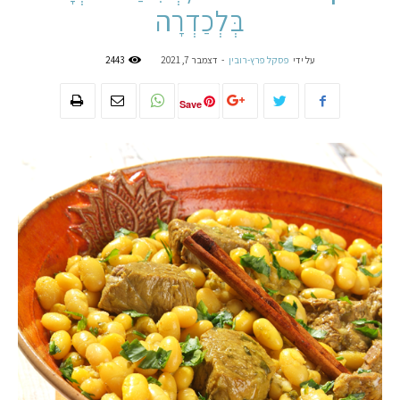
בְּלְכַדְרָה
על ידי
פסקל פרץ-רובין
-
דצמבר 7, 2021
2443
Save