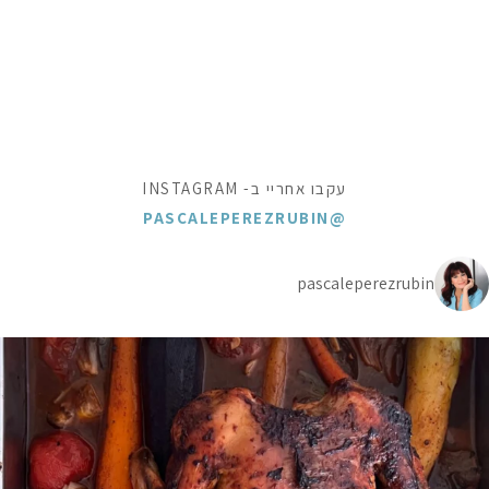
עקבו אחריי ב- INSTAGRAM
@PASCALEPEREZRUBIN
pascaleperezrubin