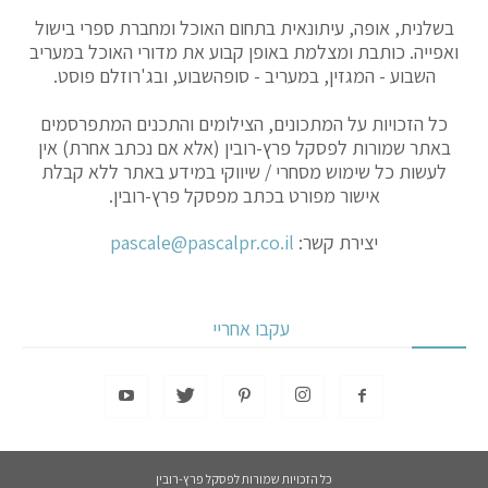
בשלנית, אופה, עיתונאית בתחום האוכל ומחברת ספרי בישול
ואפייה. כותבת ומצלמת באופן קבוע את מדורי האוכל במעריב
השבוע - המגזין, במעריב - סופהשבוע, ובג'רוזלם פוסט.
כל הזכויות על המתכונים, הצילומים והתכנים המתפרסמים
באתר שמורות לפסקל פרץ-רובין (אלא אם נכתב אחרת) אין
לעשות כל שימוש מסחרי / שיווקי במידע באתר ללא קבלת
אישור מפורט בכתב מפסקל פרץ-רובין.
יצירת קשר:
pascale@pascalpr.co.il
עקבו אחריי
כל הזכויות שמורות לפסקל פרץ-רובין