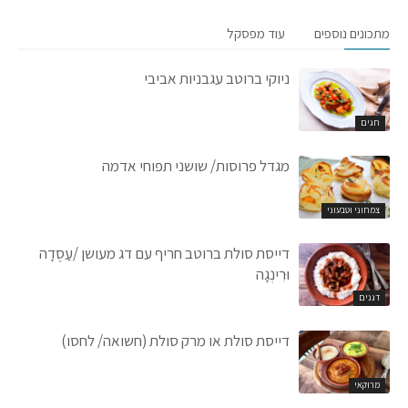
מתכונים נוספים
עוד מפסקל
ניוקי ברוטב עגבניות אביבי
חגים
מגדל פרוסות/ שושני תפוחי אדמה
צמחוני וטבעוני
דייסת סולת ברוטב חריף עם דג מעושן /עַסֶדָה
וּרִינְגָה
דגנים
דייסת סולת או מרק סולת (חשואה/ לחסו)
מרוקאי