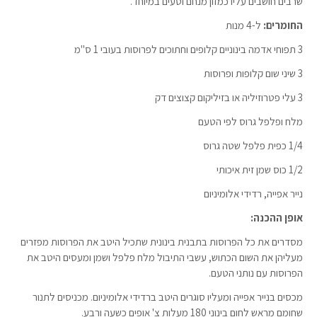
שרבים חושבים עליו כמזון מנחם וטעים במיוחד.
החומרים:
ל-4 מנות
3 תפוחי אדמה בינוניים קלופים וחתוכים לפרוסות בעובי 1 ס"מ
3 שיני שום קלופות ופרוסות
3 עלי פטרוזיליה או בזיליקום קצוצים דק
מלח ופלפל גרוס לפי הטעם
1/4 כפית פלפל שטה גרוס
1/2 כוס שמן זית איכותי
נייר אפייה, רדידי אלומיניום
אופן ההכנה:
מסדרים את כל הפרוסות בתבנית בינונית שתכיל היטב את הפרוסות מפזרים
מעליהן את השום הכתוש, עשבי התיבול מלח פלפל ושמן ומעסים היטב את
הפרוסות עם נותני הטעם.
מכסים בנייר אפייה ומעליו סוגרים היטב ברדידי אלומיניום. מכניסים לתנור
שחומם מראש לחום בינוני 180 מעלות צ' אופים כשעה ורבע.