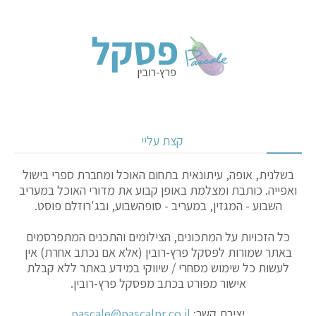
קצת עליי
בשלנית, אופה, עיתונאית בתחום האוכל ומחברת ספרי בישול
ואפייה. כותבת ומצלמת באופן קבוע את מדורי האוכל במעריב
השבוע - המגזין, במעריב - סופהשבוע, ובג'רוזלם פוסט.
כל הזכויות על המתכונים, הצילומים והתכנים המתפרסמים
באתר שמורות לפסקל פרץ-רובין (אלא אם נכתב אחרת) אין
לעשות כל שימוש מסחרי / שיווקי במידע באתר ללא קבלת
אישור מפורט בכתב מפסקל פרץ-רובין.
יצירת קשר:
pascale@pascalpr.co.il