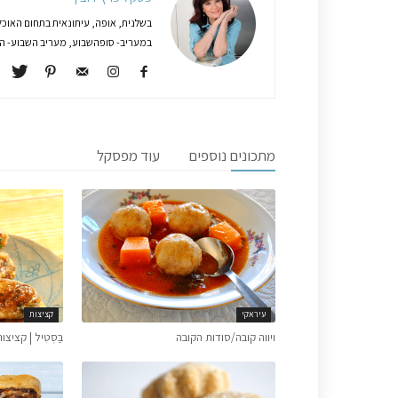
בשלנית, אופה, עיתונאית בתחום האוכל
במעריב- סופהשבוע, מעריב השבוע- המג
מתכונים נוספים
עוד מפסקל
עיראקי
קציצות
ויווה קובה/סודות הקובה
בַּסְטִיל | קצי