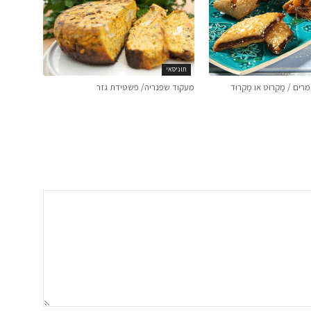
תוניסאי
ים / מַקְרוּט או מַקְרוּד
מעקוד שפנריה/ פשטידת גזר