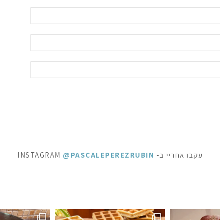
עקבו אחריי ב- INSTAGRAM
@PASCALEPEREZRUBIN
ראוניז שוקולד: ק
 לפעמים כל מילה מיותרת . סיר דגים עשיר בעשבי תיבו
אני תמיד מקפידה למלא את הצנצנות ה