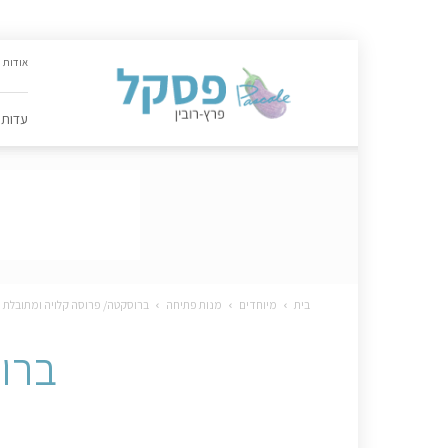
האתר
אודות
הקולינרי
של
פסקל
עדות
פרץ-רובין
|
מתכונים,
עדות,
טיפסקל,
ספרים,
המלצות
….
בית
מיוחדים
מנות פתיחה
ברוסקטה/ פרוסה קלויה ומתובלת
ברו