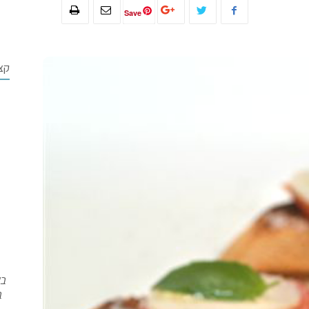
Save
קצ
בש
ב