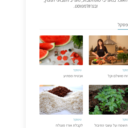
האוכל במעריב- סופהשבוע, מעריב השבוע- המגזין,
ובגרוזלמפוסט.
פסקל
פסקל
טיפסקל
וח מושלם וקל
אבטיח מפתיע
פסקל
טיפסקל
תשמרו על עשבי התיבול
לקבלת אורז מוצלח