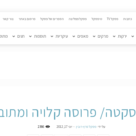
כתבות
פסקל TV
טיפסקל
פסקל ממליצה
הספרים של פסקל
פרסום באתר
צור קשר
ירקות
מרקים
מאפים
עיקריות
תוספות
חגים
מתוק
סקטה/ פרוסה קלויה ומתוב
על ידי
פסקל פרץ-רובין
-
יוני 17, 2012
2366