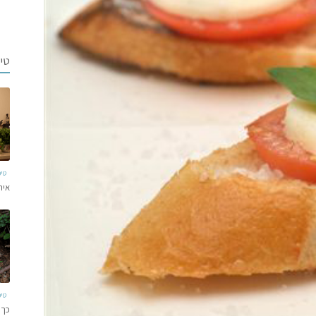
טי
טי
איר
טי
כך 