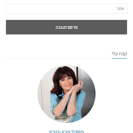
קצת עלי
פסקל פרץ-רובין