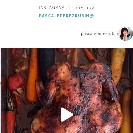
עקבו אחריי ב- INSTAGRAM
@PASCALEPEREZRUBIN
pascaleperezrubin