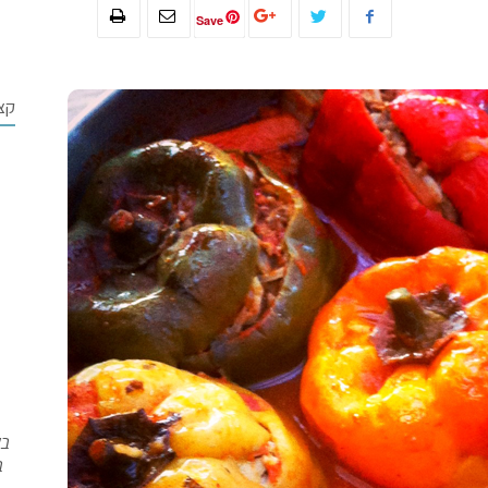
Save
קצ
בש
ב