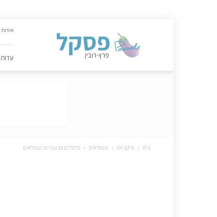
האתר
אודות
הקולינרי
של
פסקל
עדות
פרץ-רובין
|
מתכונים,
עדות,
טיפסקל,
ספרים,
המלצות
….
בית
עיקריות
ממולאים
פלפלים צבעוניים ממולאים
פ