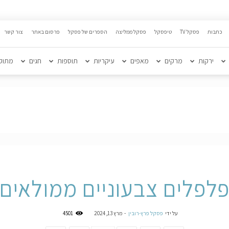
כתבות
פסקל TV
טיפסקל
פסקל ממליצה
הספרים של פסקל
פרסום באתר
צור קשר
ירקות
מרקים
מאפים
עיקריות
תוספות
חגים
מתוק
לפלים צבעוניים ממולאים
על ידי
פסקל פרץ-רובין
-
מרץ 13, 2024
4501