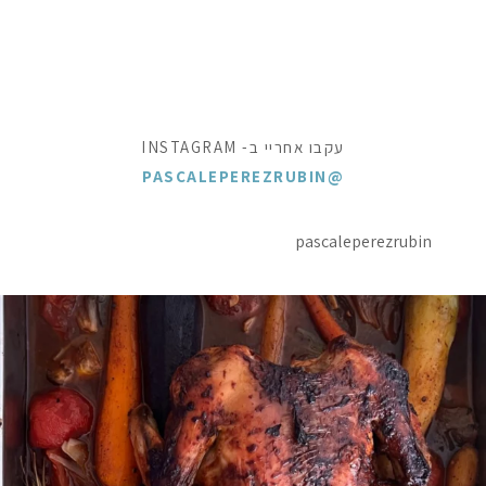
עקבו אחריי ב- INSTAGRAM
@PASCALEPEREZRUBIN
pascaleperezrubin