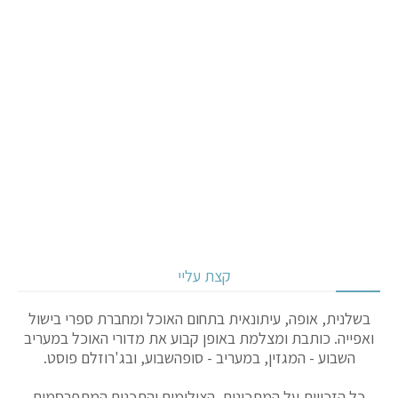
קצת עליי
בשלנית, אופה, עיתונאית בתחום האוכל ומחברת ספרי בישול
ואפייה. כותבת ומצלמת באופן קבוע את מדורי האוכל במעריב
השבוע - המגזין, במעריב - סופהשבוע, ובג'רוזלם פוסט.
כל הזכויות על המתכונים, הצילומים והתכנים המתפרסמים