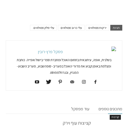
תגיות
ירקות ממולאים
עלי כרוב ממולאים
עלי סלק ממולאים.
פסקל פרץ-רובין
בשלנית, אופה, עיתונאית בתחום האוכל ומחברת ספרי בישול ואפייה. כותבת
ומצלמת באופן קבוע את מדורי האוכל במעריב- סופהשבוע, מעריב השבוע-
המגזין, ובגרוזלמפוסט.
מתכונים נוספים
עוד מפסקל
קציצות
קציצות עוף וירק