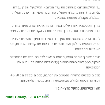
עלי הסלק והכרוב- משטחים את עלה הכרוב או הסלק על שולחן עבודה.
מניחים כף גדושה מהמלית מקפלים את העלה משני הצדדים על המלית
ומגלגלים מקבלים מעטפת ממולאה.
בדרך זו מכינם את יתר העלים. במידה ונותרת מלית יוצרים ממנה כדורים
אותם מצופפים ברוטב. . בדרך זו מכינים את כל הקציצות ומניחים על מגש.
להכנת הרוטב: מחממים את שמן הזית בסיר רחב ונמוך . מוסיפים אליו את
הבצל ומטגנים עד לגוון זהוב. מוסיפים את השום ואת קוביות העגבניות, רסק
העגבניות והתבלינים.
מערבבים תוך הוספת המים, מכסים ומביאים לרתיחה. מסדרים ברוטב את
הירקות הממולאים כשהם חופפים (על הנוזלים לכסות בכ-1 ס"מ את
הממולאים).
מכסים ומביאים לרתיחה. מנמיכים את הלהבה, מכסים ומבשלים כ 40-50
דקות עד שכמות הנוזלים מצטמצמת והרוטב מסמיך. מגישים חם.
סגנון וצילומים: פסקל פרץ -רובין