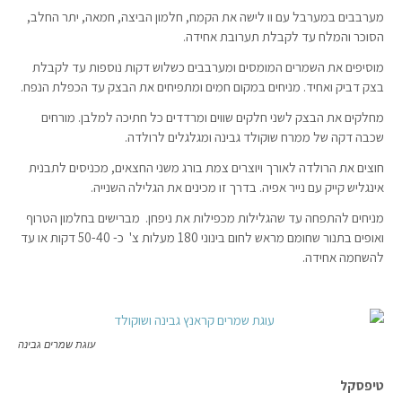
מערבבים במערבל עם וו לישה את הקמח, חלמון הביצה, חמאה, יתר החלב,
הסוכר והמלח עד לקבלת תערובת אחידה.
מוסיפים את השמרים המומסים ומערבבים כשלוש דקות נוספות עד לקבלת
בצק דביק ואחיד. מניחים במקום חמים ומתפיחים את הבצק עד הכפלת הנפח.
מחלקים את הבצק לשני חלקים שווים ומרדדים כל חתיכה למלבן. מורחים
שכבה דקה של ממרח שוקולד גבינה ומגלגלים לרולדה.
חוצים את הרולדה לאורך ויוצרים צמת בורג משני החצאים, מכניסים לתבנית
אינגליש קייק עם נייר אפיה. בדרך זו מכינים את הגלילה השנייה.
מניחים להתפחה עד שהגלילות מכפילות את ניפחן. מברישים בחלמון הטרוף
ואופים בתנור שחומם מראש לחום בינוני 180 מעלות צ' כ- 50-40 דקות או עד
להשחמה אחידה.
עוגת שמרים גבינה
טיפסקל