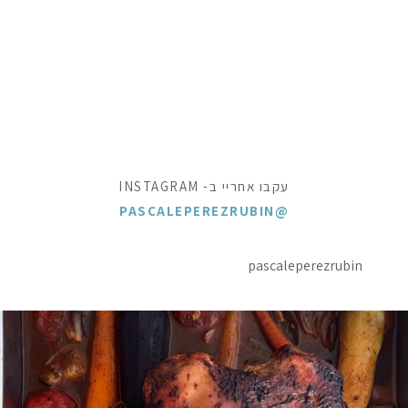
עקבו אחריי ב- INSTAGRAM
@PASCALEPEREZRUBIN
pascaleperezrubin