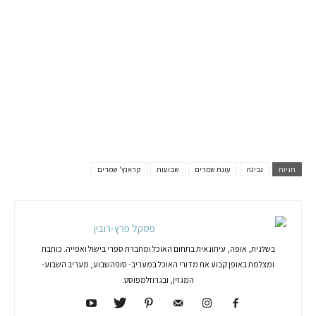
תגיות
גבינה
עוגת שמרים
שבועות
קראנץ' שמרים
פסקל פרץ-רובין
בשלנית, אופה, עיתונאית בתחום האוכל ומחברת ספרי בישול ואפייה. כותבת
ומצלמת באופן קבוע את מדורי האוכל במעריב- סופהשבוע, מעריב השבוע-
המגזין, ובגרוזלמפוסט.