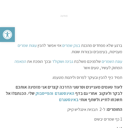
מודעה
פתח סרגל 
ברגע שלא מפחדים מהכנת
בצק שמרים
אזי אפשר להכין
עוגות שמרים
מעניינות, בעיצובים ובצורות שונות.
עוגת השמרים
שלפניכם משלבת
גבינה ושוקולד
ובכך הופכת את
המאפה
המתוק לעשיר, טעים אשר
תמיד כיף להכין ובעיקר לפרוס וליהנות מטעמו.
לעוד טעמים מעניינים וסרטוני הדרכה קצרים אני מזמינה אותכם
לבקר ולעקוב אחרי גם בדף
האינסטגרם
והפייסבוק
שלי. הכנתם?! אל
תשכחו לתייג ולשתף אותי
באינסטגרם
החומרים:
ל-2 תבניות אינגליש קייק
1 כף שמרים יבשים