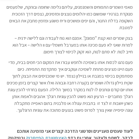
מאפי השמרים התפוחים והשמנמנים, עליהם גלימה שחומה ובוהקת, שלפעמים
מנוקדת בגרגירי שומשום כמו יהלומים נוצצים ומזמינים, נצפים דרך הזכוכית
השקופה בדלת התנור, והם יפים ומושכים וריח משגע ומזמין מחבק את הבאים
למטבח.
בצק שמרים הוא קצת "מפונק". אמנם הוא נוח לעבודה וגם ללישה ידנית –
למרות שאני לא פעם מכינה אותו במערבל חשמלי עם וו הלישה – אבל הוא
חייב לנוח. לא סתם לנוח, הוא זקוק לכיסוי לצורך חימום.
פעם נהגו לכסות אותו בשמיכה ולחפש עבורו את המקום הכי חמים בבית, מדי
פעם היינו מציצים מתחת לשמיכה ועוקבים איך מתקדמת התפיחה. כיום
מסתפקים בכיסוי במגבת או בניילון נצמד. יש מי שמכניסים את הבצק לתוך
שקית ניילון גדולה ושומרים בקערה רחבה וגבוהה ואלו אשר קצרים בזמן מכינים
אותו יום קודם ונותנים לו לנוח במקרר במשך הלילה. הפעם בחרתי להכין עוגת
רוגלך מחוברים – הרעיון הוא פשוט להכין עוגיות רוגלך אהובים ולאפות אותן
כשהן יושבות זו לצד זו בתבנית עגולה או מלבנית בתום האפייה מתקבלת
עוגה יפיפייה שאין צורך לפרוס פשוט בוצעים מתוכה את עוגיות הרוגלעך.
לעוד טעמים מעניינים וסרטוני הדרכה קצרים אני מזמינה אותכם
לבקר, לשתף ולעקוב אחרי גם בדף
האינסטגרם
הפייסבוק
ובטיקטק