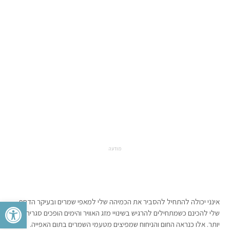
מודעה
פתח סרגל 
אינני יכולה להתחיל להסביר את הכמיהה שלי למאפי שמרים ובעיקר הדחף
שלי להכינם כשמתחילים להרגיש בשינויי מזג האוויר והימים הופכים סגריריים
יותר. אלו כנראה החום והניחוח שמפיצים מטעמי השמרים בתום האפייה.