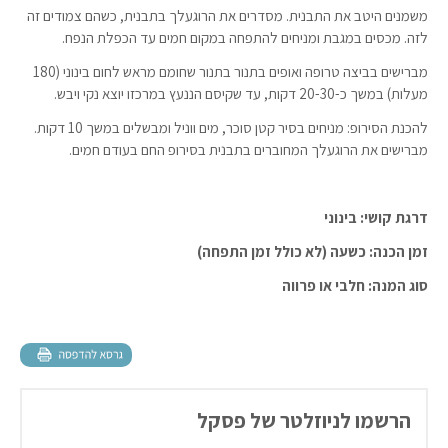
משמנים היטב את התבנית. מסדרים את הרוגעלך בתבנית, כשהם צמודים זה
לזה. מכסים במגבת ומניחים להתפחה במקום חמים עד הכפלת הנפח.
מברישים בביצה טרופה ואופים בתנור בתנור שחומם מראש לחום בינוני (180
מעלות) במשך כ-20-30 דקות, עד שקיסם הננעץ במרכזו יוצא נקי ויבש.
להכנת הסירופ: מניחים בסיר קטן סוכר, מים ווניל ומבשלים במשך 10 דקות.
מברישים את הרוגעלך המחוברים בתבנית בסירופ החם בעודם חמים.
דרגת קושי: בינוני
זמן הכנה: כשעה (לא כולל זמן התפחה)
סוג המנה: חלבי או פרווה
הרשמו לניוזלטר של פסקל