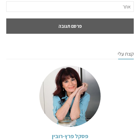
קצת עלי
פסקל פרץ-רובין