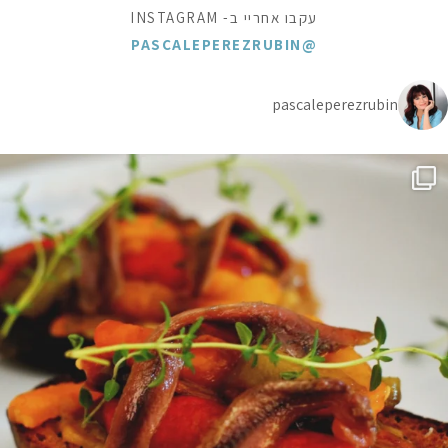
עקבו אחריי ב- INSTAGRAM
@PASCALEPEREZRUBIN
pascaleperezrubin