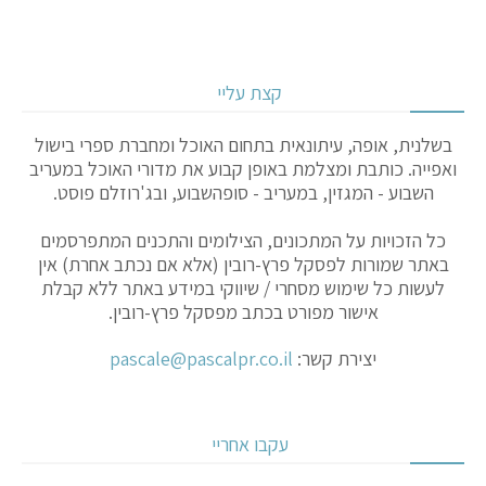
קצת עליי
בשלנית, אופה, עיתונאית בתחום האוכל ומחברת ספרי בישול
ואפייה. כותבת ומצלמת באופן קבוע את מדורי האוכל במעריב
השבוע - המגזין, במעריב - סופהשבוע, ובג'רוזלם פוסט.
כל הזכויות על המתכונים, הצילומים והתכנים המתפרסמים
באתר שמורות לפסקל פרץ-רובין (אלא אם נכתב אחרת) אין
לעשות כל שימוש מסחרי / שיווקי במידע באתר ללא קבלת
אישור מפורט בכתב מפסקל פרץ-רובין.
יצירת קשר:
pascale@pascalpr.co.il
עקבו אחריי