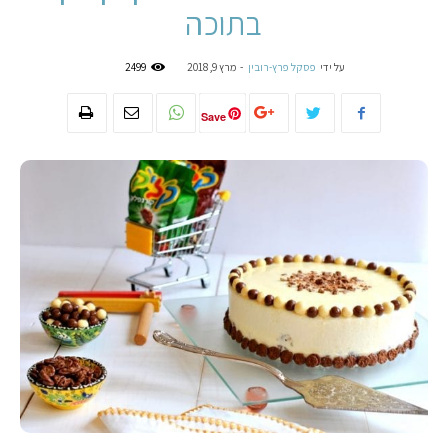
בתוכה
על ידי
פסקל פרץ-רובין
-
מרץ 9, 2018
2499
Save