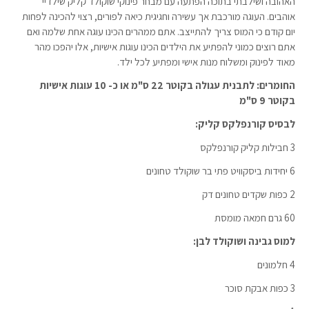
האהובה ושילבתי בתוכה הפתעה עם מבחר פינוקי שוקולד קליק שילדיי
אוהבים. העוגה מורכבת אך עשירה וחגיגית כיאה לפורים, רצוי להכינה לפחות
יום קודם כי המוס צריך להתייצב. אתם ממהרים הכינו עוגה אחת שלמה ואם
אתם רוצים כמוני להפתיע את הילדים הכינו עוגות אישיות, אלו יהפכו מהר
מאוד לפינוק ומשלוח מנות אישי ומפתיע לכל ילד.
החומרים: לתבנית עגולה בקוטר 22 ס"מ
או כ- 10 עוגות אישיות
בקוטר 9 ס"מ
לבסיס קורנפלקס קליק:
3 חבילות קליק קורנפלקס
6 יחידות ביסקוויט פתי בר שוקולד טחונים
2 כפות שקדים טחונים דק
60 גרם חמאה מומסת
למוס גבינה ושוקולד לבן:
4 חלמונים
3 כפות אבקת סוכר