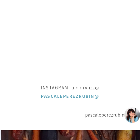
עקבו אחריי ב- INSTAGRAM
@PASCALEPEREZRUBIN
pascaleperezrubin