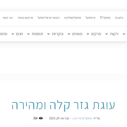
כתבות
פסקל TV
טיפסקל
פסקל ממליצה
הספרים של פסקל
פרסום באתר
צור קשר
ירקות
מרקים
מאפים
עיקריות
תוספות
חגים
מתוק
עוגת גזר קלה ומהירה
על ידי
פסקל פרץ-רובין
-
פברואר 19, 2025
354