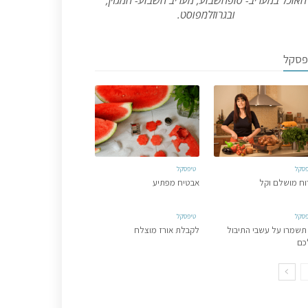
האוכל במעריב- סופהשבוע, מעריב השבוע- המגזין,
ובגרוזלמפוסט.
פסקל
פסקל
טיפסקל
וח מושלם וקל
אבטיח מפתיע
פסקל
טיפסקל
תשמרו על עשבי התיבול
לקבלת אורז מוצלח
כם