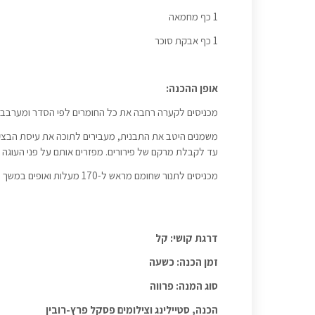
1 כף מחמאה
1 כף אבקת סוכר
אופן ההכנה:
מכניסים לקערה רחבה את כל החומרים לפי הסדר ומערבבי
משמנים היטב את התבנית, מעבירים לתוכה את עיסת הבצק 
עד לקבלת מרקם של פירורים. מפזרים אותם על פני העוגה בא
מכניסים לתנור שחומם מראש ל-170 מעלות ואופים במשך 50-45 דקות עד שהעוגה משחימה וקיסם שננעץ במרכזה יוצא יבש.
דרגת קושי: קל
זמן הכנה: כשעה
סוג המנה: פרווה
הכנה, סטיילינג וצילומים פסקל פרץ-רובין