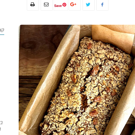
Save
קצ
בש
ב