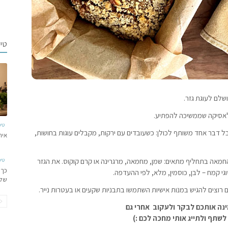
טי
שלם לעוגת גזר.
קלאסיקה שממשיכה להפתיע.
טי
ל דבר אחד משותף לכולן: כשעובדים עם ירקות, מקבלים עוגות בחושות,
איר
 החמאה בתחליף מתאים: שמן, מחמאה, מרגרינה או קרם קוקוס. את הגזר
טי
כך 
גי קמח – לבן, כוסמין, מלא, לפי ההעדפה.
של
 רוצים להגיש במנות אישיות השתמשו בתבניות שקעים או בעטרות נייר.
ינה אותכם לבקר ולעקוב אחרי גם
שתף ולתייג אותי מחכה לכם :)