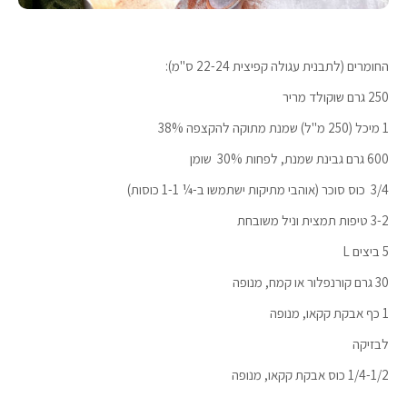
החומרים (לתבנית עגולה קפיצית 22-24 ס"מ):
250 גרם שוקולד מריר
1 מיכל (250 מ"ל) שמנת מתוקה להקצפה 38%
600 גרם גבינת שמנת, לפחות 30% שומן
3/4 כוס סוכר (אוהבי מתיקות ישתמשו ב-¼ 1-1 כוסות)
3-2 טיפות תמצית וניל משובחת
5 ביצים L
30 גרם קורנפלור או קמח, מנופה
1 כף אבקת קקאו, מנופה
לבזיקה
1/4-1/2 כוס אבקת קקאו, מנופה