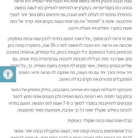
עוגת הגבנה והכנתן מלווה בחשש שמא היא תצנח אחרי האפייה ולא תראה
גבוהה כמו בקונדיטוריות. בעיקרון יש להתייחס לאפייתן כמו לעוגה בחושה:
בהתחלה נותנים לה לעלות לשיא הגובה, ואז מייבשים בחום נמוך יותר לצורך
התייצבות. שיטה זו "חותמת" את פני שטח העוגה בקרום אפוי. קירור של כמה
שעות במקרר משלים את פעולת הייצוב.
אם זה נראה לכם מסובך, אל דאגה: הפעם בחרתי להכין עוגת גבינה באסקית,
שכבשה את הרשת. היא הוכנה לראשונה לפני כ-30 שנה, במסעדה קטנה בסן
סבסטיאן בחבל הבאסקים. בלי הקצפת ביצים, בלי קיפולים, או אפייה באמבט
מים. שום דבר מזה. הבלילה מוכנסת לתבנית עם מרופדת בנייר אפייה, עם
שוליים גבוהים במיוחד, אשר מקנים לה תמיכה בשעת האפייה. כך, על הדרך
פתח סרגל 
נייר אפייה נחרך יחד עם פני העוגה, מה שמקנה לה מראה פראי. הגוונים
המתקבלים מזכירים את הקרם בורלה האהוב.
הטכניקה להצלחת העוגה היא אפייתה בחום גבוה, בחלק התחתון של התנור
ובזמן קצר יחסית. היא רוטטת בתום האפייה ולכן מצננים אותה מחוץ לתנור
ומכניסים להתייצבות במקרר למשך כ-7-6 שעות לפני ההגשה. הפעם בחרתי
להכינה בשילוב שוקולד שאני כל כך אוהבת, והופתעתי מאוד מהתוצאה.
קבלו אותה עוגת גבינה שוקולד באסקית
ככל שמשתמשים בתבנית קטנה יותר, העוגה מתקבלת גבוהה יותר. אפשר
לרפד את הבסיס שלה בשברי עוגיות או להכין בסיס פריך, או פשוט להשאיר