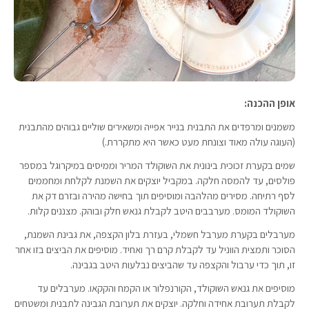
אופן ההכנה:
משמנים ומרפדים את התבנית בנייר אפייה ומשאירים שוליים גבוהים מהתבנית
(העוגה עולה מאוד וצונחת מעט כאשר היא מתקררת.)
שמים בקערת זכוכית בינונית את השוקולד המריר וממיסים במיקרוגל במספר
פולסים, עד להמסה חלקה. במקביל יוצקים את השמנת לקלחת ומחממים
לסף רתיחה. מסירים מהלהבה ומוסיפים תוך בחישה מהירה ובזרם דק את
השוקולד המומס. מערבבים היטב לקבלת גנאש חלק ובוהק. מצננים קלות.
מערבלים בקערת מערבל חשמלי, בעזרת בלון הקצפה, את גבינת השמנת,
הסוכר ותמצית הווניל עד לקבלת קרם רך ואחיד. מוסיפים את הביצים בזו אחר
זו, תוך כדי ערבול והקצפה עד שהביצים נבלעות היטב בגבינה.
מוסיפים את גנאש השוקולד, הקורנפלור או הקמח והקקאו. מערבלים עד
לקבלת תערובת אחידה וחלקה. יוצקים את תערובת הגבינה לתבנית ומשטחים