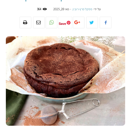
על ידי
פסקל פרץ-רובין
-
מאי 28, 2025
364
Save