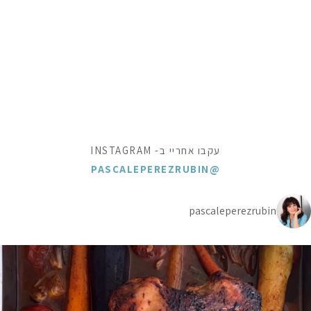
עקבו אחריי ב- INSTAGRAM
@PASCALEPEREZRUBIN
pascaleperezrubin