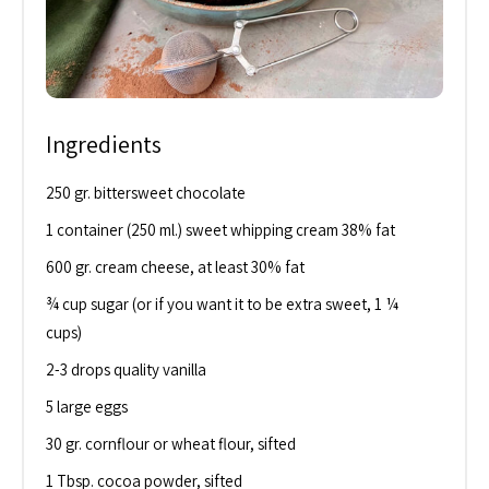
Ingredients
250 gr. bittersweet chocolate
1 container (250 ml.) sweet whipping cream 38% fat
600 gr. cream cheese, at least 30% fat
¾ cup sugar (or if you want it to be extra sweet, 1 ¼
cups)
2-3 drops quality vanilla
5 large eggs
30 gr. cornflour or wheat flour, sifted
1 Tbsp. cocoa powder, sifted