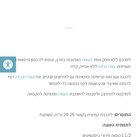
מודעה
פתח סרגל 
לפניכם ללא ספק אחת
העוגות
האהובות בארץ, וצמחו לה המון גרסאות וגיוונים
מעניינים.
עוגת גבינה
ללא אפייה, קלה
להכנה ועם זאת מרשימה ומתאימה גם לאירועים חגיגיים. את
עוגת הגבינה
רצוי
להכינה שש עד שבע שעות לפני ההגשה כדי לאפשר
למרקמה להתייצב ולטעמה להשתבח.
העוגה
מתאימה להקפאה.
החומרים:
לתבנית קפיצית בקוטר 24-26 ס"מ, משומנת
לתחתית העוגה:
1/2 1 כוסות פירורי ביסקוויטים