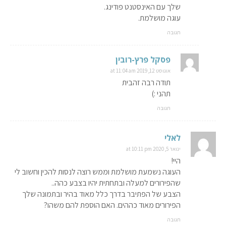
שלך עם האינסטנט פודינג.
עוגה מושלמת.
תגובה
פסקל פרץ-רובין
אוגוסט 12, 2019 at 11:04 am
תודה רבה זהבית
תהני :)
תגובה
לאלי
ינואר 5, 2020 at 10:11 pm
היי!
העוגה נשמעת מושלמת וממש רוצה לנסות להכין וחשוב לי
שהפירורים למעלה ובתחתית יהיו בצבע כהה..
הצבע של הפתיבר בדרך כלל מאוד בהיר ובתמונה שלך
הפירורים מאוד כההים. האם הוספת להם משהו?
תגובה