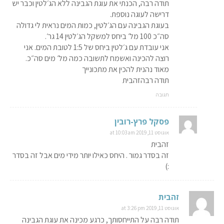
תודה רבה, הכנתי את עוגת הגבינה ללא הג׳לטין וכבר יש
דרישה לעוגה נוספת.
בעוגת הגבינה עם הג׳לטין, כמות המים נראית לי גדולה
סה״כ 100 מל׳ ביחס למשקל הג׳לטין 14 גר׳.
אני עובדת עם ג׳לטין ביחס של 1:5 לטובת המים. אני
רוצה להכינה ואשמח לתשובה כמה מל׳ מים סה״כ.
מאוד נהנית להכין את מתכונייך
תודה רבהזהבית
תגובה
פסקל פרץ-רובין
אוגוסט 11, 2019 at 10:03 am
זהבית
זה בסדר גמור . היחס כאילו יותר מידי מים אבל זה בסדר
:)
זהבית
אוגוסט 11, 2019 at 3:26 pm
תודה רבה על התייחסותך, כרגע מכינה את עוגת הגבינה