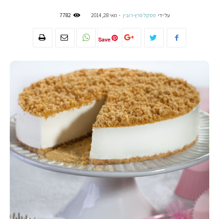
על ידי
פסקל פרץ-רובין
-
מאי 28, 2014
7782
Save