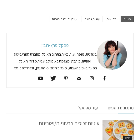
תגיות
שבועות
עוגות גבינה
עוגת גבינה פירורים
פסקל פרץ-רובין
בשלנית, אופה, עיתונאית בתחום האוכל ומחברת ספרי בישול
ואפייה. כותבת ומצלמת באופן קבוע את מדורי האוכל
במעריב- סופהשבוע, מעריב השבוע- המגזין, ובגרוזלמפוסט.
מתכונים נוספים
עוד מפסקל
עוגיות זכוכית צבעוניות/ויטרינות
כללי