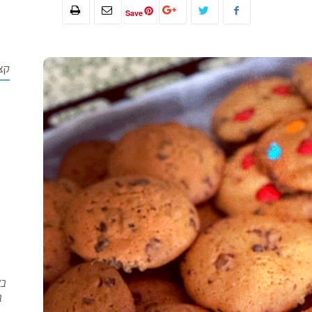
Save
קצ
בש
ב