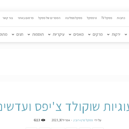
כתבות
פסקל TV
טיפסקל
פסקל ממליצה
הספרים של פסקל
פרסום באתר
צור קשר
ירקות
מרקים
מאפים
עיקריות
תוספות
חגים
מתוק
וגיות שוקולד צ'יפס ועדשים
על ידי
פסקל פרץ-רובין
-
אפריל 30, 2023
6113