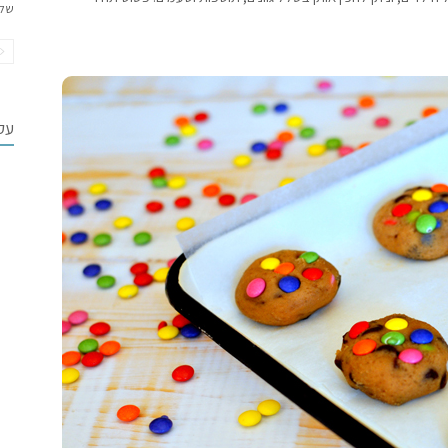
של
עקב