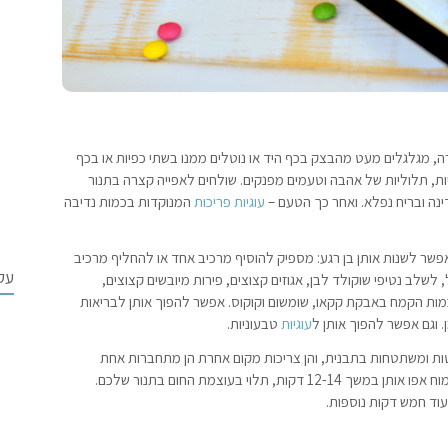
, מגלגלים מעט מהבצק בכף היד או נוטלים ממנו בשתי כפיות או בכף
יות, תלוליות של אהבה וטעמים מפנקים. שולחים לאפייה קצרה בתנור
נה ובריח נפלא. ואחר כך הטעם –
עוגיות פריכות
המנוקדות בכמות נדיבה
פשר לשנות אותן בן רגע: מספיק להוסיף מרכיב אחד או להחליף מרכיב
עק
 לשלב נטיפי שוקולד לבן, אגוזים קצוצים, פירות מיובשים קצוצים,
כמות הקמח באבקת קקאו, שומשום וקוקוס. אפשר להפוך אותן לבריאות
 וגם אפשר להפוך אותן ל
עוגיות
טבעוניות.
טות ומשתטחות בתבנית, והן צריכות מקום אחרת הן מתחברות אחת
לשנייה. זמן האפייה ישפיע על מרקם העוגיות: למרקם רך ונימוח אפו אותן במשך 12-14 דקות, תלוי בעוצמת החום בתנור שלכם.
עוד חמש דקות נוספות.