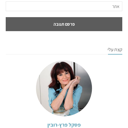
קצת עלי
פסקל פרץ-רובין