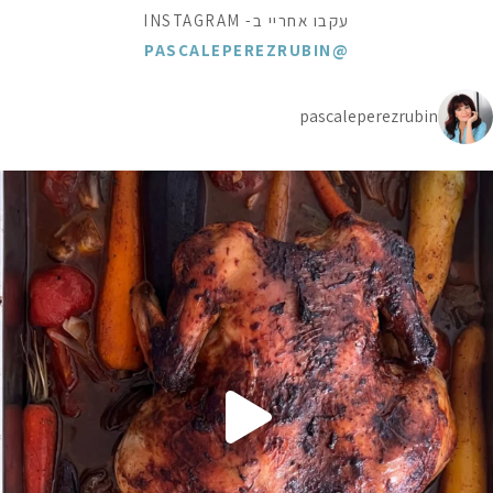
עקבו אחריי ב- INSTAGRAM
@PASCALEPEREZRUBIN
pascaleperezrubin