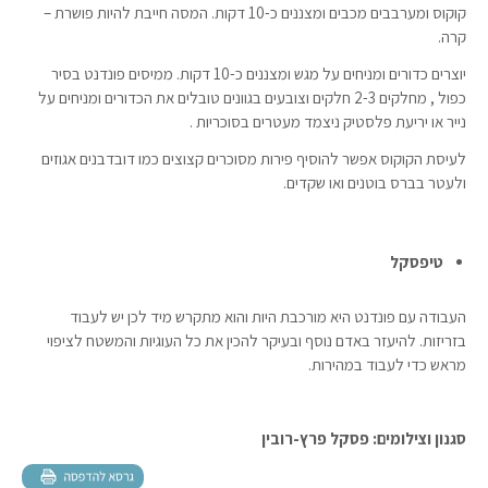
קוקוס ומערבבים מכבים ומצננים כ-10 דקות. המסה חייבת להיות פושרת –
קרה.
יוצרים כדורים ומניחים על מגש ומצננים כ-10 דקות. ממיסים פונדנט בסיר
כפול , מחלקים 2-3 חלקים וצובעים בגוונים טובלים את הכדורים ומניחים על
נייר או יריעת פלסטיק ניצמד מעטרים בסוכריות .
לעיסת הקוקוס אפשר להוסיף פירות מסוכרים קצוצים כמו דובדבנים אגוזים
ולעטר בברס בוטנים ואו שקדים.
טיפסקל
העבודה עם פונדנט היא מורכבת היות והוא מתקרש מיד לכן יש לעבוד
בזריזות. להיעזר באדם נוסף ובעיקר להכין את כל העוגיות והמשטח לציפוי
מראש כדי לעבוד במהירות.
סגנון וצילומים: פסקל פרץ-רובין