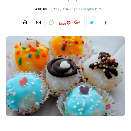
על ידי
פסקל פרץ-רובין
-
אפריל 9, 2012
4581
Save