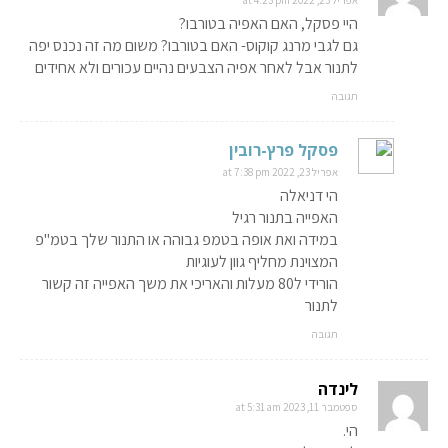
אפריל 23, 2022 at 4:23 pm
היי פסקל, האם האפיה בטורבו?
גם לגבי מרנג קוקוס- האם בטורבו? משום מה זה נכנס יפה
לתנור אבל לאחר אפיה הצבעים נהיים עכורים ולא אחידים
תגובה
פסקל פרץ-רובין
אפריל 23, 2022 at 7:38 pm
הי דניאלה
האפייה בתנור רגיל
במידה ואת אופה בטמפ גבוהה או התנור שלך בטמ"פ
המצוינת מחליף גוון לעוגיות
הורידי ל80 מעלות והאריכי את משך האפייה זה קשור
לתנור
תגובה
לינדה
ספטמבר 11, 2023 at 5:31 am
הי.