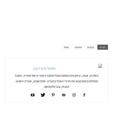
תגיות
קוקוס
מימונה
פסח
פסקל פרץ-רובין
בשלנית, אופה, עיתונאית בתחום האוכל ומחברת ספרי בישול ואפייה. כותבת
ומצלמת באופן קבוע את מדורי האוכל במעריב- סופהשבוע, מעריב השבוע-
המגזין, ובגרוזלמפוסט.