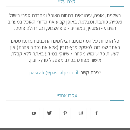
קצת עליי
בשלנית, אופה, עיתונאית בתחום האוכל ומחברת ספרי בישול
ואפייה. כותבת ומצלמת באופן קבוע את מדורי האוכל במעריב
השבוע - המגזין, במעריב - סופהשבוע, ובג'רוזלם פוסט.
כל הזכויות על המתכונים, הצילומים והתכנים המתפרסמים
באתר שמורות לפסקל פרץ-רובין (אלא אם נכתב אחרת) אין
לעשות כל שימוש מסחרי / שיווקי במידע באתר ללא קבלת
אישור מפורט בכתב מפסקל פרץ-רובין.
יצירת קשר:
pascale@pascalpr.co.il
עקבו אחריי