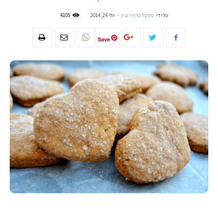
על ידי
פסקל פרץ-רובין
-
יולי 24, 2014
4105
Save