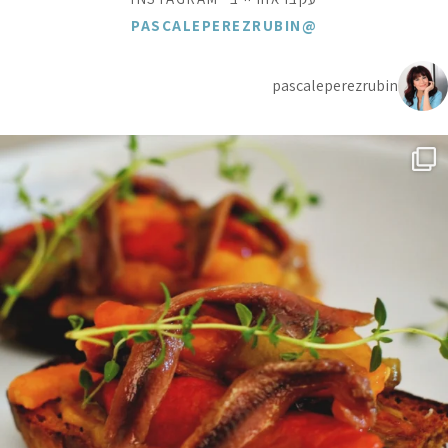
@PASCALEPEREZRUBIN
pascaleperezrubin