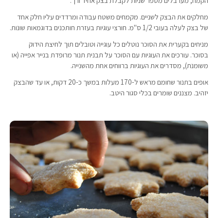
הקמח, מערבלים מספר שניות לקבלת בצק אחיד ורך.
מחלקים את הבצק לשניים. מקמחים משטח עבודה ומרדדים עליו חלק אחד
של בצק לעלה בעובי 1/2 ס"מ. חורצי עוגיות בעזרת חותכנים בדוגמאות שונות.
מניחים בקערית את הסוכר נוטלים כל עוגייה וטובלים תוך לחיצת הידוק
בסוכר. עורכים את העוגיות עם הסוכר על תבנית תנור מרופדת בנייר אפייה (או
משומנת), מסדרים את העוגיות ברווחים אחת מהשנייה.
אופים בתנור שחומם מראש ל-170 מעלות במשך כ-20 דקות, או עד שהבצק
יזהיב. מצננים שומרים בכלי סגור היטב.