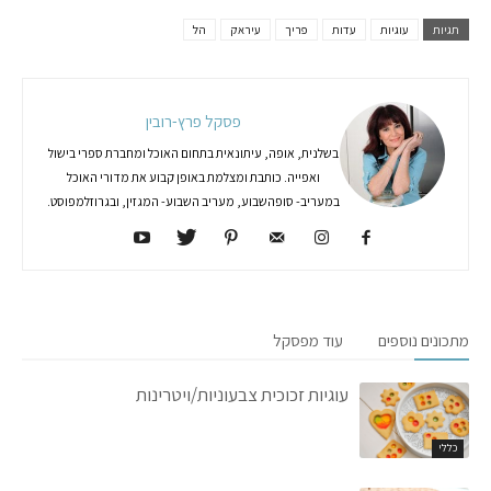
תגיות
עוגיות
עדות
פריך
עיראק
הל
פסקל פרץ-רובין
בשלנית, אופה, עיתונאית בתחום האוכל ומחברת ספרי בישול
ואפייה. כותבת ומצלמת באופן קבוע את מדורי האוכל
במעריב- סופהשבוע, מעריב השבוע- המגזין, ובגרוזלמפוסט.
מתכונים נוספים
עוד מפסקל
עוגיות זכוכית צבעוניות/ויטרינות
כללי