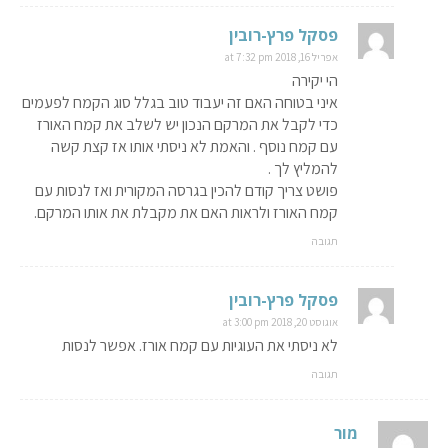
פסקל פרץ-רובין
אפריל 16, 2018 at 7:32 pm
הי יקירה
איני בטוחה האם זה יעבוד טוב בגלל סוג הקמח לפעמים
כדי לקבל את המרקם הנכון יש לשלב את קמח האורז
עם קמח נוסף . והאמת לא ניסתי אותו אז קצת קשה
להמליץ לך .
פושט צריך קודם להכין בגרסה המקורית ואז לנסות עם
קמח האורז ולראות האם את מקבלת את אותו המרקם.
תגובה
פסקל פרץ-רובין
אוגוסט 20, 2018 at 3:00 pm
לא ניסתי את העוגיות עם קמח אורז. אפשר לנסות
תגובה
מור