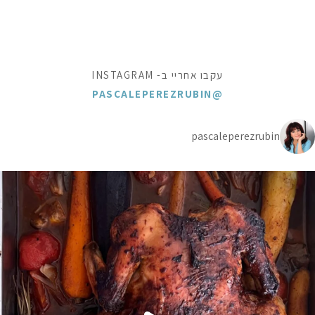
עקבו אחריי ב- INSTAGRAM
@PASCALEPEREZRUBIN
pascaleperezrubin