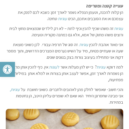
עוגייה קטנה ומטריפה
הן קלות להכנה, וטעמן הנפלא נשמר לאורך זמן: כשבא לכם לפנק את
עצמכם או את הסובבים אתכם, הכינו
עוגיות
טחינה.
עוגיות
זה משהו שכיף להכין וכיף לתת – לא רק לילדים שנמצאים מחוץ לבית
ורוצים משהו מתוק של אמא, אלא גם כמתנה מקורית וטעימה.
אני מאוד אוהבת להכין
עוגיות.
זה סוג של תרפיה עבורי. לכן כשאני מוצאת
שעה או שעתיים פנויות, מיד על השיש נערמים המצרכים הדרושים, ותוך מספר
דקות אני מתחילה בעיצוב צורות בצק בגוונים שונים.
פתח סרגל 
למה דווקא
עוגיות
? כי יש להן מעלות אשר
לעוגות
אין. כיף להכין אותן מראש,
הן נשמרות לאורך זמן, אפשר לעצב אותן בצורות או למלא אותן במיליות
מפתיעות,
והכי חשוב- שאפשר לחלק מהן לאהובים ולחברים. כשאני חושבת על
עוגיות,
אני מבינה שחסרונן היחיד הוא שאם לא שומרים עליהן היטב, הן נחטפות
במהירות.