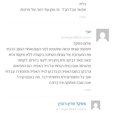
גלית
אפשר אבל חבל . זה נותן עוד רמה של פריכות
תגובה
יוכי
אוקטובר 6, 2019 at 5:46 pm
שלום פסקל.
חיפשתי עוגיות פרווה שיתאימו לפני הצום ואחרי הצום. הכנתי
את התערובת של עוגיות הטחינה בקערה ללא מיקסר והיא
יצאה מאד דביקה ולא ניתן היה ליצור כדורים. לקחתי
מהעיסה ועם כפית הנחתי על נייר האפיה. הם התפשטו
ונדבקו. בתום האפיה הן נדבקו לנייר האפיה והתפוררו. עברתי
שוב על החומרים ולא החסרתי דבר. מה בעצם קרה?
שנה טובה ומתוקה והיי ברוכה.
תגובה
פסקל פרץ-רובין
אוקטובר 6, 2019 at 7:16 pm