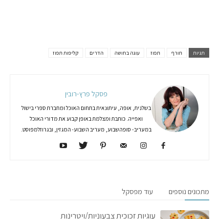
תגיות
חורף
תפוז
עוגה בחושה
הדרים
קליפות תפוז
פסקל פרץ-רובין
בשלנית, אופה, עיתונאית בתחום האוכל ומחברת ספרי בישול
ואפייה. כותבת ומצלמת באופן קבוע את מדורי האוכל
במעריב- סופהשבוע, מעריב השבוע- המגזין, ובגרוזלמפוסט.
מתכונים נוספים
עוד מפסקל
עוגיות זכוכית צבעוניות/ויטרינות