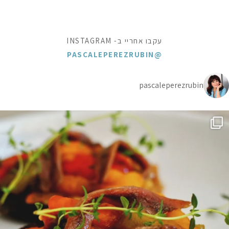
עקבו אחריי ב- INSTAGRAM
@PASCALEPEREZRUBIN
pascaleperezrubin