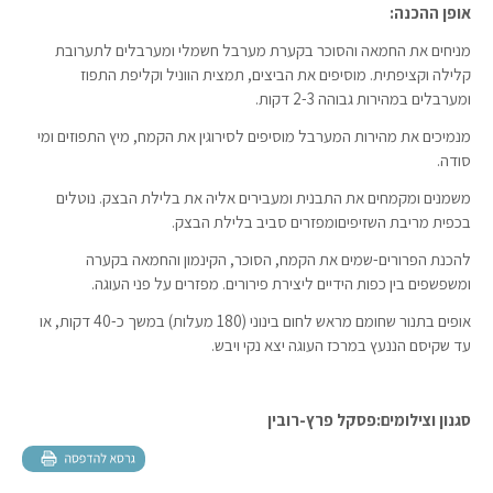
אופן ההכנה:
מניחים את החמאה והסוכר בקערת מערבל חשמלי ומערבלים לתערובת
קלילה וקציפתית. מוסיפים את הביצים, תמצית הווניל וקליפת התפוז
ומערבלים במהירות גבוהה 2-3 דקות.
מנמיכים את מהירות המערבל מוסיפים לסירוגין את הקמח, מיץ התפוזים ומי
סודה.
משמנים ומקמחים את התבנית ומעבירים אליה את בלילת הבצק. נוטלים
בכפית מריבת השזיפיםומפזרים סביב בלילת הבצק.
להכנת הפרורים-שמים את הקמח, הסוכר, הקינמון והחמאה בקערה
ומשפשפים בין כפות הידיים ליצירת פירורים. מפזרים על פני העוגה.
אופים בתנור שחומם מראש לחום בינוני (180 מעלות) במשך כ-40 דקות, או
עד שקיסם הננעץ במרכז העוגה יצא נקי ויבש.
סגנון וצילומים:פסקל פרץ-רובין