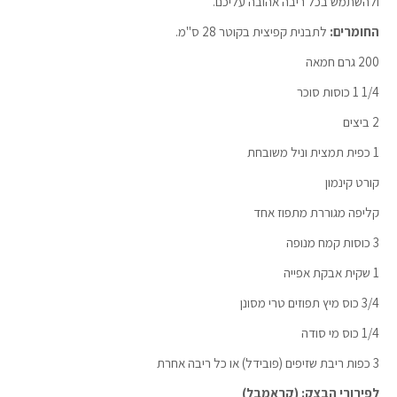
ולהשתמש בכל ריבה אהובה עליכם.
החומרים:
לתבנית קפיצית בקוטר 28 ס"מ.
200 גרם חמאה
1/4 1 כוסות סוכר
2 ביצים
1 כפית תמצית וניל משובחת
קורט קינמון
קליפה מגוררת מתפוז אחד
3 כוסות קמח מנופה
1 שקית אבקת אפייה
3/4 כוס מיץ תפוזים טרי מסונן
1/4 כוס מי סודה
3 כפות ריבת שזיפים (פובידל) או כל ריבה אחרת
לפירורי הבצק: (קראמבל)