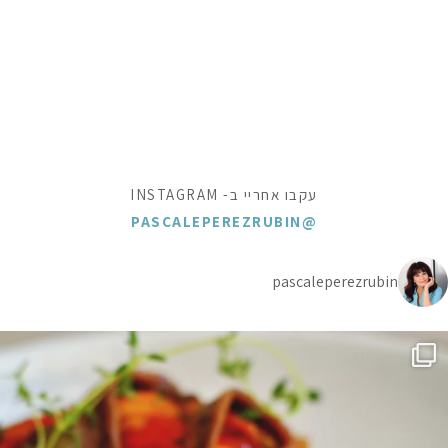
עקבו אחריי ב- INSTAGRAM
@PASCALEPEREZRUBIN
pascaleperezrubin