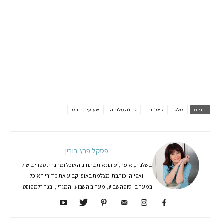
תגיות
סלט
קיטניות
גבינה מלוחה
שעועית בובס
פסקל פרץ-רובין
בשלנית, אופה, עיתונאית בתחום האוכל ומחברת ספרי בישול
ואפייה. כותבת ומצלמת באופן קבוע את מדורי האוכל
במעריב- סופהשבוע, מעריב השבוע- המגזין, ובגרוזלמפוסט.