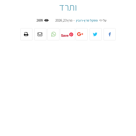
ותרד
על ידי
פסקל פרץ-רובין
-
מרץ 23, 2026
2699
Save