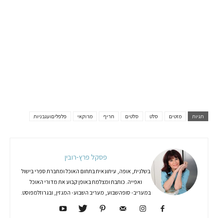
תגיות
מזטים
סלט
סלטים
חריף
מרוקאי
פלפליםועגבניות
פסקל פרץ-רובין
בשלנית, אופה, עיתונאית בתחום האוכל ומחברת ספרי בישול
ואפייה. כותבת ומצלמת באופן קבוע את מדורי האוכל
במעריב- סופהשבוע, מעריב השבוע- המגזין, ובגרוזלמפוסט.