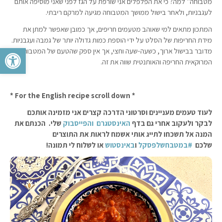
מטבוחה" למה? כי את הפלפלים אני שורפת על הגז לפני שאני מוסיפה אותם
לעגבניות, ולאחר בישול ממושך המטבוחה מגיעה למרקם ריבתי.
המתכון מתאים למי שאוהב מטעמים חריפים, אך כמובן שאפשר למתן את
מידת החריפות של הסלט על ידי הוספת כמות גדולה יותר של גמבה ועגבניות.
פתח סרגל 
מדובר בבישול ארוך, כשעה-שעה וחצי, אך אין ספק שהטעם של המטבוחה
המרוקאית החריפה והאותנטית שווה את זה.
* For the English recipe scroll down *
לעוד טעמים מעניינים וסרטוני הדרכה קצרים אני מזמינה אותכם
לבקר ולעקוב אחרי גם בדף
האינסטגרם
והפייסבוק
שלי. הכנתם את
המנה אל תשכחו לתייג אותי אשמח לראות את התוצרים
שלכם
#במטבחשלפסקל
ו
באינסטוש
או לשלוח לי תמונה!