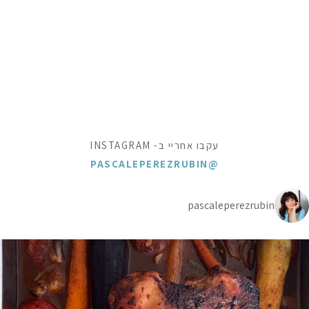
עקבו אחריי ב- INSTAGRAM
@PASCALEPEREZRUBIN
pascaleperezrubin