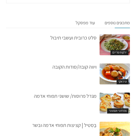
מתכונים נוספים
עוד מפסקל
סלט כרובית ועשבי תיבול
ירקות טריים
ויווה קובה/סודות הקובה
עיראקי
מגדל פרוסות/ שושני תפוחי אדמה
צמחוני וטבעוני
בַּסְטִיל | קציצות תפוחי אדמה ובשר