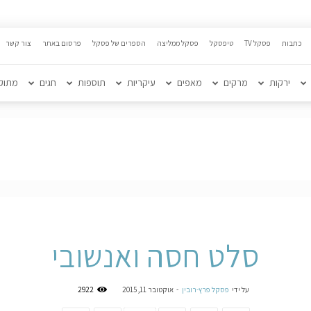
כתבות
פסקל TV
טיפסקל
פסקל ממליצה
הספרים של פסקל
פרסום באתר
צור קשר
ירקות
מרקים
מאפים
עיקריות
תוספות
חגים
מתוק
סלט חסה ואנשובי
על ידי
פסקל פרץ-רובין
-
אוקטובר 11, 2015
2922