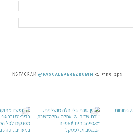
עקבו אחריי ב- INSTAGRAM
@PASCALEPEREZRUBIN
חלה #חלהלשבת #
ופשה מתוקה - ופל בלגי, בלינצ׳ס ובראוניז שוקולד: ק
⁨ לפעמים כל מילה מיותרת . סיר דג