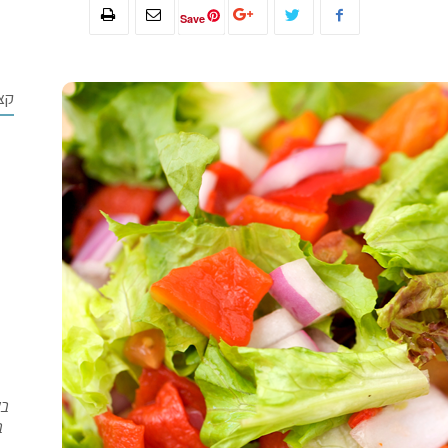
Save
קצ
בש
ב