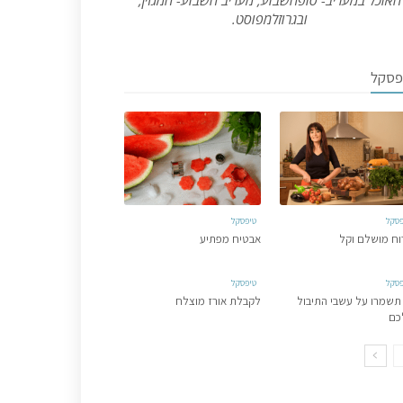
האוכל במעריב- סופהשבוע, מעריב השבוע- המגזין,
ובגרוזלמפוסט.
פסקל
פסקל
טיפסקל
וח מושלם וקל
אבטיח מפתיע
פסקל
טיפסקל
תשמרו על עשבי התיבול
לקבלת אורז מוצלח
כם