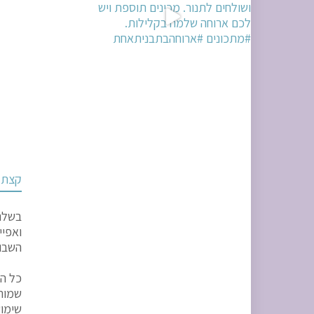
קצת ע
בשלני
ואפיי
השבוע
כל הז
שמורו
שימוש