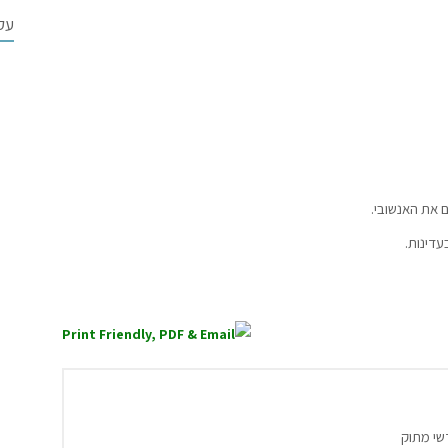
עקב
 את האנשובי.
דינות.
שי מתוק