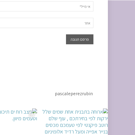
pascaleperezrubin
ירתכם , עוף
מצב רוח ים תיכוני. ניחוחות וטעמים מיוון.
אין שבת בלי חלה מושלמת. שבת שלום 🌷 #
ח