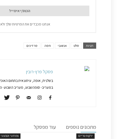
אנחנו מכבדים את הפרטיות שלך ולא 
תגיות
סלט
אנשובי
חסה
סרדינים
פסקל פרץ-רובין
בשלנית, אופה, עיתונאית בתחום האוכל
במעריב- סופהשבוע, מעריב השבוע- המג
מתכונים נוספים
עוד מפסקל
ירקות טריים
צמחוני וטבעוני