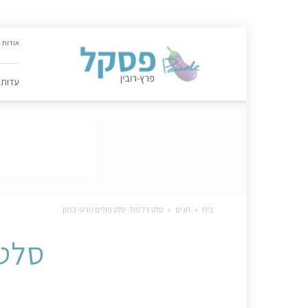
האתר
אודות
הקולינרי
של
פסקל
עדות
פרץ-רובין
|
מתכונים,
עדות,
טיפסקל,
ספרים,
המלצות
….
בית
חגים
סלט דל פול- סלט פולים וזרעי כמון
סלט 