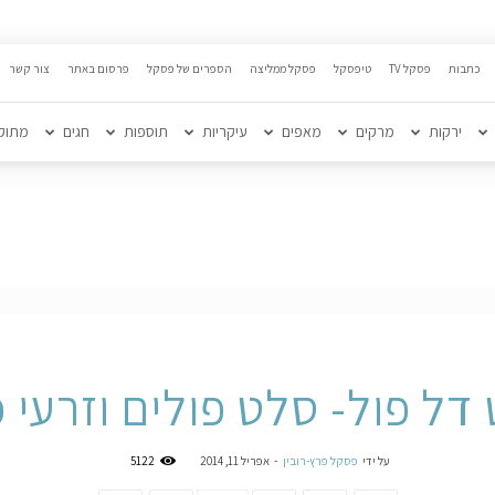
כתבות
פסקל TV
טיפסקל
פסקל ממליצה
הספרים של פסקל
פרסום באתר
צור קשר
ירקות
מרקים
מאפים
עיקריות
תוספות
חגים
מתוק
דל פול- סלט פולים וזרעי כ
על ידי
פסקל פרץ-רובין
-
אפריל 11, 2014
5122