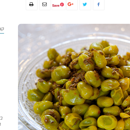
Save
קצ
בש
ב