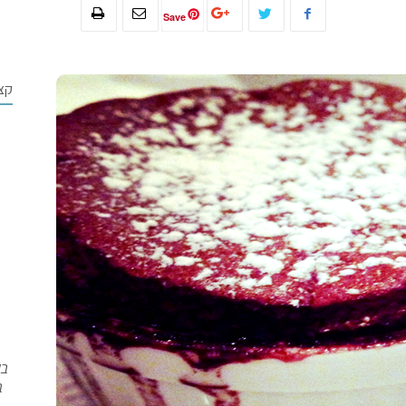
Save
קצ
בש
ב