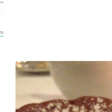
של
עקב