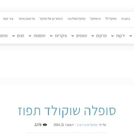
כתבות
פסקל TV
טיפסקל
פסקל ממליצה
הספרים של פסקל
פרסום באתר
צור קשר
ירקות
מרקים
מאפים
עיקריות
תוספות
חגים
מתוק
סופלה שוקולד תפוז
על ידי
פסקל פרץ-רובין
-
דצמבר 31, 2014
2278