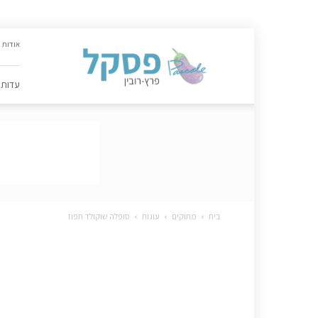
האתר
אודות
הקולינרי
של
פסקל
עדות
פרץ-רובין
|
מתכונים,
עדות,
טיפסקל,
ספרים,
המלצות
….
בית
מתוקים
עוגות
סופלה שוקולד תפוז