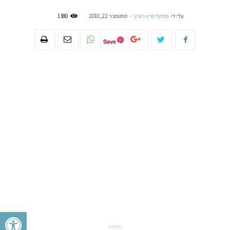
על ידי
פסקל פרץ-רובין
-
ספטמבר 22, 2010
1380
Save
פתח סרגל 
מודעה