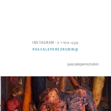
עקבו אחריי ב- INSTAGRAM
@PASCALEPEREZRUBIN
pascaleperezrubin