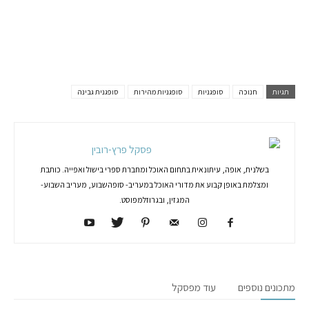
תגיות
חנוכה
סופגניות
סופגניות מהירות
סופגנית גבינה
פסקל פרץ-רובין
בשלנית, אופה, עיתונאית בתחום האוכל ומחברת ספרי בישול ואפייה. כותבת
ומצלמת באופן קבוע את מדורי האוכל במעריב- סופהשבוע, מעריב השבוע-
המגזין, ובגרוזלמפוסט.
מתכונים נוספים
עוד מפסקל